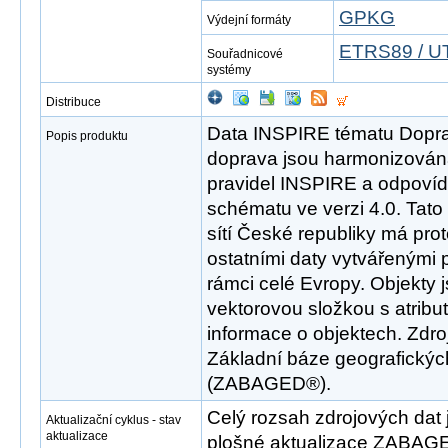
GPKG
Výdejní formáty
ETRS89 / U
Souřadnicové
systémy
Distribuce
Data INSPIRE tématu Dopravn
Popis produktu
doprava jsou harmonizován
pravidel INSPIRE a odpovíd
schématu ve verzi 4.0. Tat
sítí České republiky má pro
ostatními daty vytvářenými 
rámci celé Evropy. Objekty 
vektorovou složkou s atribut
informace o objektech. Zdr
Základní báze geografickýc
(ZABAGED®).
Celý rozsah zdrojových dat 
Aktualizační cyklus - stav
aktualizace
plošné aktualizace ZABAGE