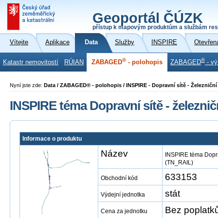
Geoportál ČÚZK
přístup k mapovým produktům a službám res
Vítejte
Aplikace
Data
Služby
INSPIRE
Otevřen
®
®
Katastr nemovitostí
RÚIAN
ZABAGED
- polohopis
ZABAGED
- vý
Nyní jste zde:
Data / ZABAGED® - polohopis / INSPIRE - Dopravní sítě - Železničn
INSPIRE téma Dopravní sítě - železni
Informace o produktu
Název
INSPIRE téma Doprav
(TN_RAIL)
633153
Obchodní kód
stát
Výdejní jednotka
Bez poplatk
Cena za jednotku