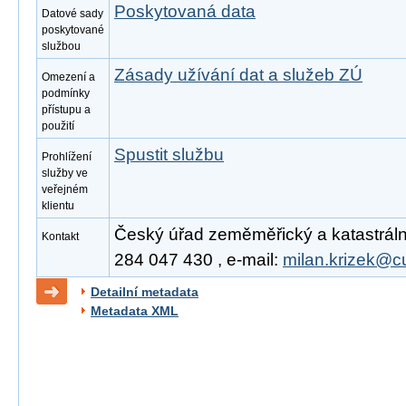
Poskytovaná data
Datové sady
poskytované
službou
Zásady užívání dat a služeb ZÚ
Omezení a
podmínky
přístupu a
použití
Spustit službu
Prohlížení
služby ve
veřejném
klientu
Český úřad zeměměřický a katastrální,
Kontakt
284 047 430 , e-mail:
milan.krizek@c
Detailní metadata
Metadata XML