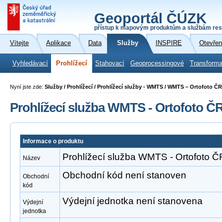
Geoportál ČÚZK
přístup k mapovým produktům a službám res
Vítejte
Aplikace
Data
Služby
INSPIRE
Otevřen
Vyhledávací
Prohlížecí
Stahovací
Geoprocessingové
Transforma
Nyní jste zde:
Služby / Prohlížecí / Prohlížecí služby - WMTS / WMTS – Ortofoto ČR
Prohlížecí služba WMTS - Ortofoto Č
Informace o produktu
Prohlížecí služba WMTS - Ortofoto Č
Název
Obchodní kód není stanoven
Obchodní
kód
Výdejní jednotka není stanovena
Výdejní
jednotka