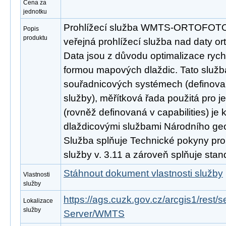
Cena za
jednotku
Prohlížecí služba WMTS-ORTOFOTO 
Popis
produktu
veřejná prohlížecí služba nad daty or
Data jsou z důvodu optimalizace rych
formou mapových dlaždic. Tato služb
souřadnicových systémech (definovan
služby), měřítková řada použitá pro j
(rovněž definovaná v capabilities) je 
dlaždicovými službami Národního ge
Služba splňuje Technické pokyny pro
služby v. 3.11 a zároveň splňuje st
Stáhnout dokument vlastnosti služby
Vlastnosti
služby
https://ags.cuzk.gov.cz/arcgis1/re
Lokalizace
služby
Server/WMTS