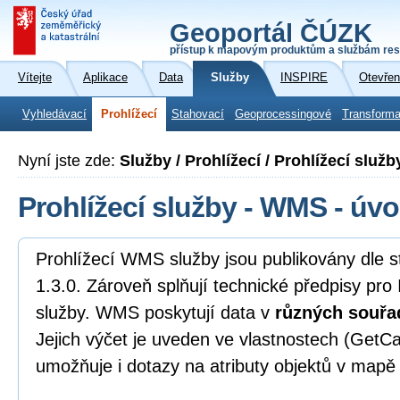
Geoportál ČÚZK
přístup k mapovým produktům a službám res
Vítejte
Aplikace
Data
Služby
INSPIRE
Otevřen
Vyhledávací
Prohlížecí
Stahovací
Geoprocessingové
Transforma
Nyní jste zde:
Služby / Prohlížecí / Prohlížecí služ
Prohlížecí služby - WMS - úvo
Prohlížecí WMS služby jsou publikovány dl
1.3.0. Zároveň splňují technické předpisy pro
služby. WMS poskytují data v
různých souřa
Jejich výčet je uveden ve vlastnostech (GetCa
umožňuje i dotazy na atributy objektů v mapě 