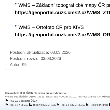
WMS – Základní topografické mapy ČR p
https://geoportal.cuzk.cms2.cz/WMS_Z
WMS – Ortofoto ČR pro KIVS
https://geoportal.cuzk.cms2.cz/WMS_
Poslední aktualizace: 03.03.2026
Poslední revize:
03.03.2026
Autor: 95
Copyright © 2010 ČÚZK, Všechna práva vyhrazena
Kontakt: Pod sídlištěm 9/1800, 182 11 Praha 8, tel.: +420 284 041 111, fax: +420 284 041 416,
Uživate
RSS 2.0 Geoportál ČÚZK
RSS 2.0 Aplikace
RSS 2.0 Datové sady
RSS 2.0 Síťové služby
RSS 2.0 INSPIRE