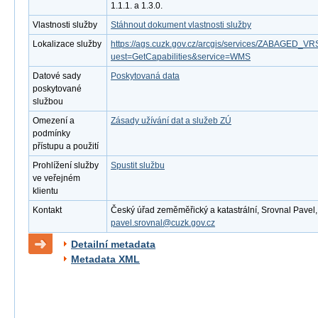
1.1.1. a 1.3.0.
Vlastnosti služby
Stáhnout dokument vlastnosti služby
Lokalizace služby
https://ags.cuzk.gov.cz/arcgis/services/ZABAGED
uest=GetCapabilities&service=WMS
Datové sady
Poskytovaná data
poskytované
službou
Omezení a
Zásady užívání dat a služeb ZÚ
podmínky
přístupu a použití
Prohlížení služby
Spustit službu
ve veřejném
klientu
Kontakt
Český úřad zeměměřický a katastrální, Srovnal Pavel, M
pavel.srovnal@cuzk.gov.cz
Detailní metadata
Metadata XML