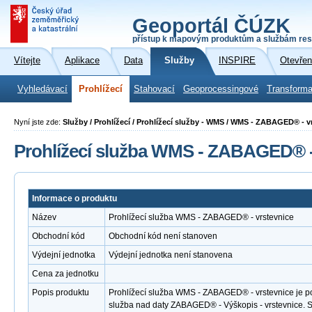
Geoportál ČÚZK
přístup k mapovým produktům a službám res
Vítejte
Aplikace
Data
Služby
INSPIRE
Otevřen
Vyhledávací
Prohlížecí
Stahovací
Geoprocessingové
Transforma
Nyní jste zde:
Služby / Prohlížecí / Prohlížecí služby - WMS / WMS - ZABAGED® - v
Prohlížecí služba WMS - ZABAGED® -
Informace o produktu
Název
Prohlížecí služba WMS - ZABAGED® - vrstevnice
Obchodní kód
Obchodní kód není stanoven
Výdejní jednotka
Výdejní jednotka není stanovena
Cena za jednotku
Popis produktu
Prohlížecí služba WMS - ZABAGED® - vrstevnice je po
služba nad daty ZABAGED® - Výškopis - vrstevnice.