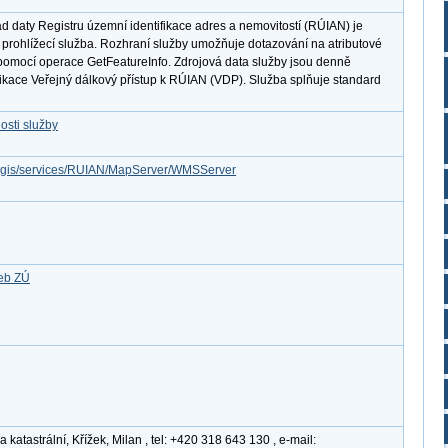
 daty Registru územní identifikace adres a nemovitostí (RÚIAN) je
 prohlížecí služba. Rozhraní služby umožňuje dotazování na atributové
omocí operace GetFeatureInfo. Zdrojová data služby jsou denně
ikace Veřejný dálkový přístup k RÚIAN (VDP). Služba splňuje standard
osti služby
arcgis/services/RUIAN/MapServer/WMSServer
žeb ZÚ
atastrální, Křížek, Milan , tel: +420 318 643 130 , e-mail: