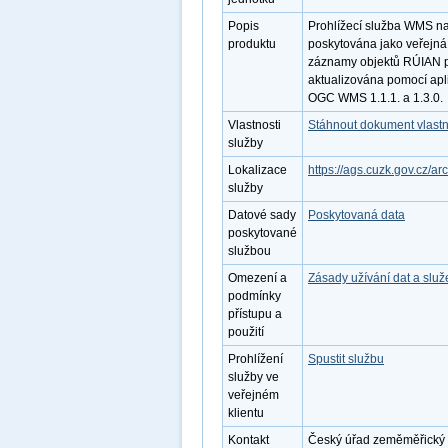
Popis
Prohlížecí služba WMS nad
produktu
poskytována jako veřejná
záznamy objektů RÚIAN p
aktualizována pomocí apl
OGC WMS 1.1.1. a 1.3.0.
Vlastnosti
Stáhnout dokument vlastn
služby
Lokalizace
https://ags.cuzk.gov.cz/
služby
Datové sady
Poskytovaná data
poskytované
službou
Omezení a
Zásady užívání dat a slu
podmínky
přístupu a
použití
Prohlížení
Spustit službu
služby ve
veřejném
klientu
Kontakt
Český úřad zeměměřický a k