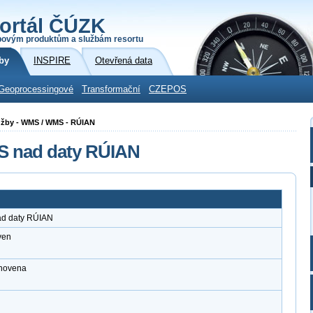
ortál ČÚZK
povým produktům a službám resortu
by
INSPIRE
Otevřená data
Geoprocessingové
Transformační
CZEPOS
služby - WMS / WMS - RÚIAN
MS nad daty RÚIAN
ad daty RÚIAN
ven
anovena