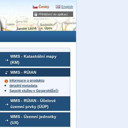
Česky
English
Přihlášení do aplikací
WMS - Katastrální mapy
(KM)
WMS - RÚIAN
informace o produktu
detailní metadata
Spustit službu v Geoprohlížeči
WMS - RÚIAN - Účelové
územní prvky (ÚÚP)
WMS - Územní jednotky
(UX)