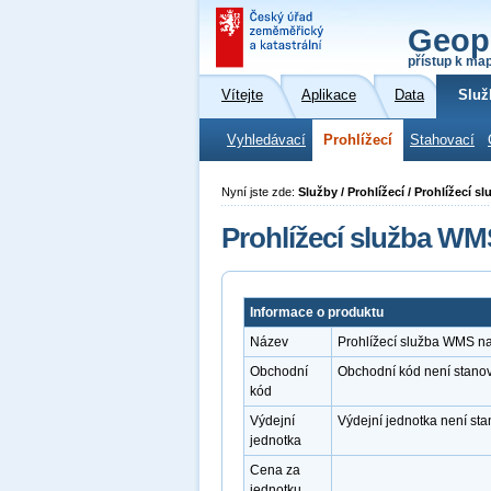
Geop
přístup k ma
Vítejte
Aplikace
Data
Služ
Vyhledávací
Prohlížecí
Stahovací
Nyní jste zde:
Služby / Prohlížecí / Prohlížecí 
Prohlížecí služba W
Informace o produktu
Název
Prohlížecí služba WMS n
Obchodní
Obchodní kód není stano
kód
Výdejní
Výdejní jednotka není st
jednotka
Cena za
jednotku