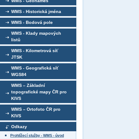
WMS - Geonames
WMS - Historická jména
WMS - Bodová pole
WMS - Klady mapových
listů
WMS - Kilometrová síť
JTSK
WMS - Geografická síť
WGS84
WMS – Základní
topografické mapy ČR pro
KIVS
WMS – Ortofoto ČR pro
KIVS
Odkazy
Prohlížecí služby - WMS - úvod