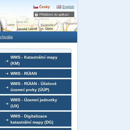
Česky
English
Přihlášení do aplikací
chiválie
WMS - Katastrální mapy
(KM)
WMS - RÚIAN
WMS - RÚIAN - Účelové
územní prvky (ÚÚP)
WMS - Územní jednotky
(UX)
WMS - Digitalizace
katastrální mapy (DG)