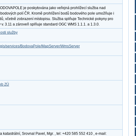
ODOVAPOLE je poskytována jako veřejná prohlížecí služba nad
 bodových polí ČR. Kromě prohlížení bodů bodového pole umožňuje i
dů, včetně zobrazení místopisu. Služba splňuje Technické pokyny pro
 v. 3.11 a zároveň splňuje standard OGC WMS 1.1.1. a 1.3.0.
osti služby
arcgis/services/BodovaPole/MapServer/WmsServer
žeb ZÚ
katastrální, Srovnal Pavel, Mgr. , tel: +420 585 552 410 , e-mail: