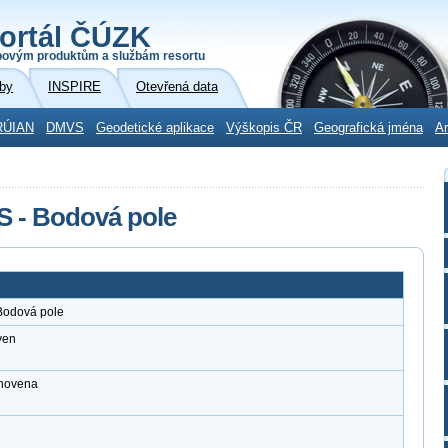
ortál ČÚZK
povým produktům a službám resortu
by
INSPIRE
Otevřená data
RÚIAN
DMVS
Geodetické aplikace
Výškopis ČR
Geografická jména
Ar
S - Bodová pole
Bodová pole
ven
anovena