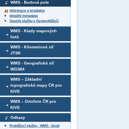
WMS - Bodová pole
informace o produktu
detailní metadata
Spustit službu v Geoprohlížeči
WMS - Klady mapových
listů
WMS - Kilometrová síť
JTSK
WMS - Geografická síť
WGS84
WMS – Základní
topografické mapy ČR pro
KIVS
WMS – Ortofoto ČR pro
KIVS
Odkazy
Prohlížecí služby - WMS - úvod