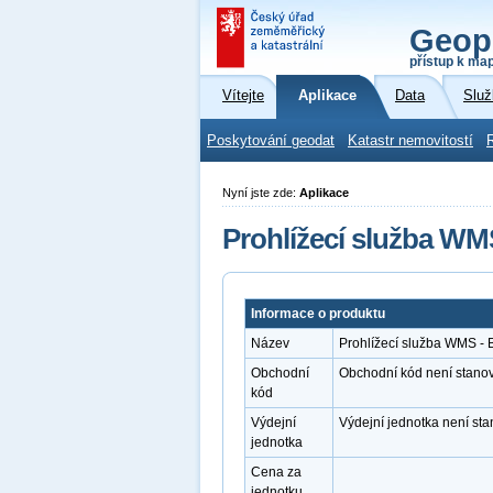
Geop
přístup k ma
Vítejte
Aplikace
Data
Služ
Poskytování geodat
Katastr nemovitostí
Nyní jste zde:
Aplikace
Prohlížecí služba WM
Informace o produktu
Název
Prohlížecí služba WMS - 
Obchodní
Obchodní kód není stano
kód
Výdejní
Výdejní jednotka není st
jednotka
Cena za
jednotku