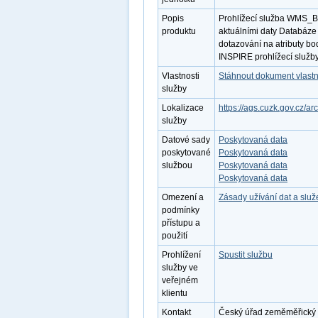
Popis
Prohlížecí služba WMS_B
produktu
aktuálními daty Databáze
dotazování na atributy bo
INSPIRE prohlížecí služby
Vlastnosti
Stáhnout dokument vlastn
služby
Lokalizace
https://ags.cuzk.gov.cz/
služby
Datové sady
Poskytovaná data
poskytované
Poskytovaná data
službou
Poskytovaná data
Poskytovaná data
Omezení a
Zásady užívání dat a slu
podmínky
přístupu a
použití
Prohlížení
Spustit službu
služby ve
veřejném
klientu
Kontakt
Český úřad zeměměřický a 