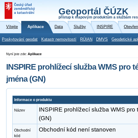
Geoportál ČÚZK
přístup k mapovým produktům a službám res
Vítejte
Aplikace
Data
Služby
INSPIRE
Otevřen
Poskytování geodat
Katastr nemovitostí
RÚIAN
DMVS
Geodetické ap
Nyní jste zde:
Aplikace
INSPIRE prohlížecí služba WMS pro 
jména (GN)
Informace o produktu
INSPIRE prohlížecí služba WMS pro
Název
(GN)
Obchodní kód není stanoven
Obchodní
kód