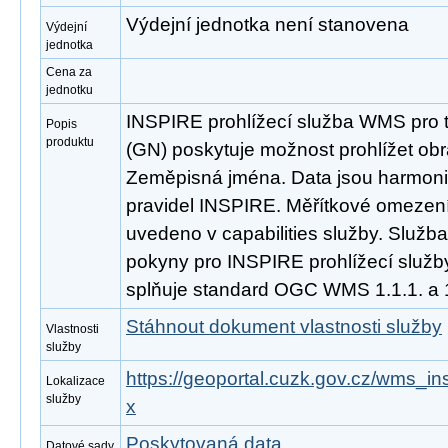
Výdejní jednotka není stanovena
Výdejní
jednotka
Cena za
jednotku
INSPIRE prohlížecí služba WMS pro
Popis
produktu
(GN) poskytuje možnost prohlížet ob
Zeměpisná jména. Data jsou harmoni
pravidel INSPIRE. Měřítkové omezení 
uvedeno v capabilities služby. Služb
pokyny pro INSPIRE prohlížecí služby
splňuje standard OGC WMS 1.1.1. a 1
Stáhnout dokument vlastnosti služby
Vlastnosti
služby
https://geoportal.cuzk.gov.cz/wms_i
Lokalizace
služby
x
Poskytovaná data
Datové sady