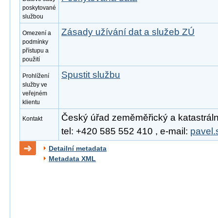
poskytované
službou
Zásady užívání dat a služeb ZÚ
Omezení a
podmínky
přístupu a
použití
Spustit službu
Prohlížení
služby ve
veřejném
klientu
Český úřad zeměměřický a katastrální
Kontakt
tel: +420 585 552 410 , e-mail:
pavel.
Detailní metadata
Metadata XML