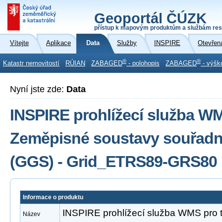
Geoportál ČÚZK
přístup k mapovým produktům a službám res
Vítejte
Aplikace
Data
Služby
INSPIRE
Otevřen
®
®
Katastr nemovitostí
RÚIAN
ZABAGED
- polohopis
ZABAGED
- výšk
Nyní jste zde:
Data
INSPIRE prohlížecí služba W
Zeměpisné soustavy souřadni
(GGS) - Grid_ETRS89-GRS80
Informace o produktu
INSPIRE prohlížecí služba WMS pro
Název