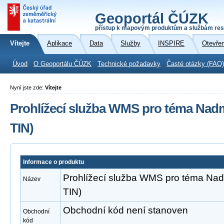
Geoportál ČÚZK
přístup k mapovým produktům a službám res
Vítejte
Aplikace
Data
Služby
INSPIRE
Otevře
Úvod
O Geoportálu ČÚZK
Technické požadavky
Časté otázky (FAQ)
Nyní jste zde:
Vítejte
Prohlížecí služba WMS pro téma Nad
TIN)
Informace o produktu
Prohlížecí služba WMS pro téma Na
Název
TIN)
Obchodní kód není stanoven
Obchodní
kód