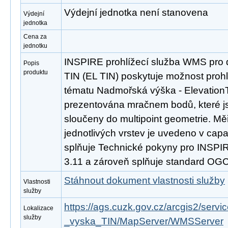
Výdejní jednotka není stanovena
Výdejní
jednotka
Cena za
jednotku
INSPIRE prohlížecí služba WMS pro 
Popis
produktu
TIN (EL TIN) poskytuje možnost proh
tématu Nadmořská výška - ElevationT
prezentována mračnem bodů, které js
sloučeny do multipoint geometrie. M
jednotlivých vrstev je uvedeno v capab
splňuje Technické pokyny pro INSPIRE
3.11 a zároveň splňuje standard OGC
Stáhnout dokument vlastnosti služby
Vlastnosti
služby
https://ags.cuzk.gov.cz/arcgis2/se
Lokalizace
služby
_vyska_TIN/MapServer/WMSServer