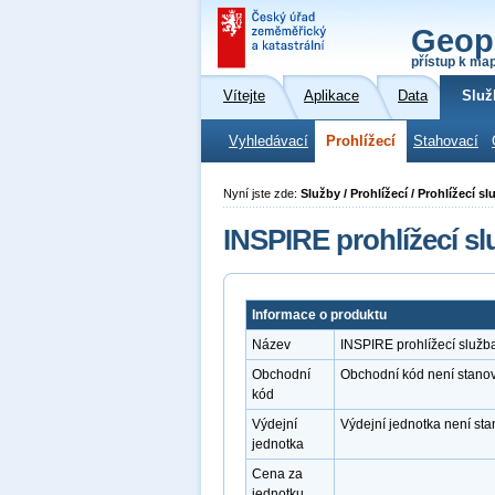
Geop
přístup k ma
Vítejte
Aplikace
Data
Služ
Vyhledávací
Prohlížecí
Stahovací
Nyní jste zde:
Služby / Prohlížecí / Prohlížecí
INSPIRE prohlížecí s
Informace o produktu
Název
INSPIRE prohlížecí služ
Obchodní
Obchodní kód není stano
kód
Výdejní
Výdejní jednotka není st
jednotka
Cena za
jednotku