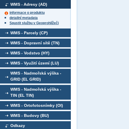
WMS - Adresy (AD)
informace o produktu
detailní metadata
Spustit službu v Geoprohlížeči
WMS - Parcely (CP)
WMS - Dopravní sítě (TN)
WMS - Vodstvo (HY)
WMS - Využití území (LU)
WMS - Nadmořská výška -
GRID (EL GRID)
WMS - Nadmořská výška -
TIN (EL TIN)
WMS - Ortofotosnímky (OI)
WMS - Budovy (BU)
Odkazy