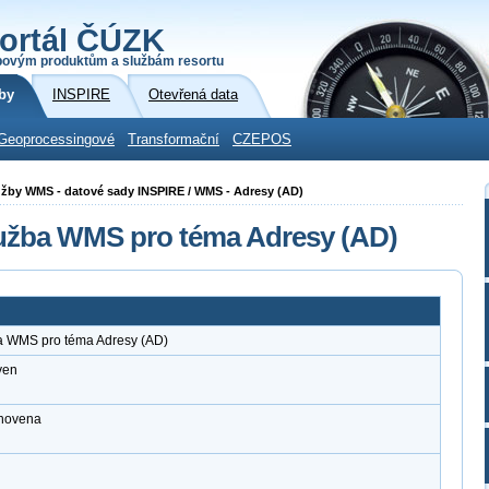
ortál ČÚZK
povým produktům a službám resortu
by
INSPIRE
Otevřená data
Geoprocessingové
Transformační
CZEPOS
 služby WMS - datové sady INSPIRE / WMS - Adresy (AD)
lužba WMS pro téma Adresy (AD)
ba WMS pro téma Adresy (AD)
ven
anovena