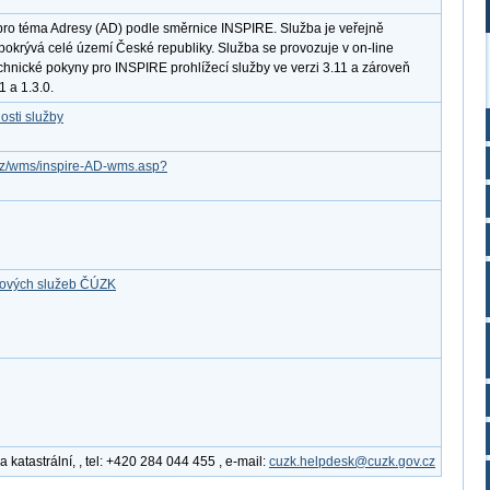
pro téma Adresy (AD) podle směrnice INSPIRE. Služba je veřejně
pokrývá celé území České republiky. Služba se provozuje v on-line
chnické pokyny pro INSPIRE prohlížecí služby ve verzi 3.11 a zároveň
 a 1.3.0.
osti služby
v.cz/wms/inspire-AD-wms.asp?
ťových služeb ČÚZK
katastrální, , tel: +420 284 044 455 , e-mail:
cuzk.helpdesk@cuzk.gov.cz