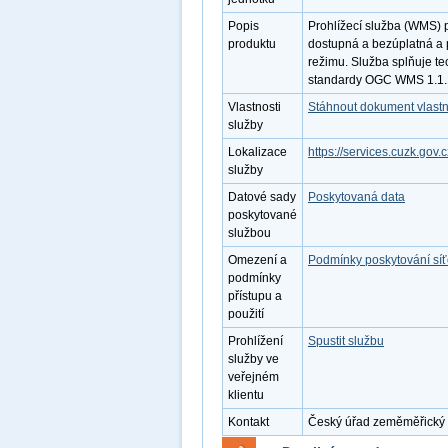
Popis
Prohlížecí služba (WMS) 
produktu
dostupná a bezúplatná a 
režimu. Služba splňuje te
standardy OGC WMS 1.1.1
Vlastnosti
Stáhnout dokument vlastn
služby
Lokalizace
https://services.cuzk.go
služby
Datové sady
Poskytovaná data
poskytované
službou
Omezení a
Podmínky poskytování sí
podmínky
přístupu a
použití
Prohlížení
Spustit službu
služby ve
veřejném
klientu
Kontakt
Český úřad zeměměřický a 