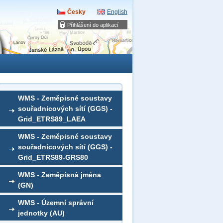
Česky
English
Přihlášení do aplikací
WMS - Zeměpisné soustavy
souřadnicových sítí (GGS) -
Grid_ETRS89_LAEA
WMS - Zeměpisné soustavy
souřadnicových sítí (GGS) -
Grid_ETRS89-GRS80
WMS - Zeměpisná jména
(GN)
WMS - Územní správní
jednotky (AU)