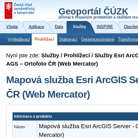
Geoportál ČÚZK
přístup k mapovým produktům a službám res
Vítejte
Aplikace
Data
Služby
INSPIRE
Otevřen
Vyhledávací
Prohlížecí
Stahovací
Geoprocessingové
Transforma
Nyní jste zde:
Služby / Prohlížecí / Služby Esri Ar
AGS – Ortofoto ČR (Web Mercator)
Mapová služba Esri ArcGIS Se
ČR (Web Mercator)
Informace o produktu
Mapová služba Esri ArcGIS Server - 
Název
Mercator)