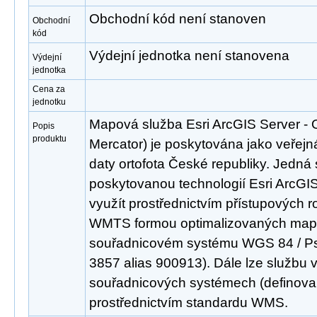
Obchodní kód není stanoven
Obchodní
kód
Výdejní jednotka není stanovena
Výdejní
jednotka
Cena za
jednotku
Mapová služba Esri ArcGIS Server - 
Popis
produktu
Mercator) je poskytována jako veřejn
daty ortofota České republiky. Jedná 
poskytovanou technologií Esri ArcGIS
využít prostřednictvím přístupových
WMTS formou optimalizovaných mapo
souřadnicovém systému WGS 84 / P
3857 alias 900913). Dále lze službu 
souřadnicových systémech (definovan
prostřednictvím standardu WMS.