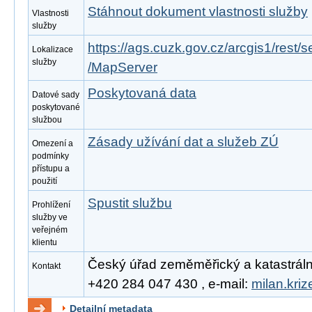
Stáhnout dokument vlastnosti služby
Vlastnosti
služby
https://ags.cuzk.gov.cz/arcgis1/re
Lokalizace
služby
/MapServer
Poskytovaná data
Datové sady
poskytované
službou
Zásady užívání dat a služeb ZÚ
Omezení a
podmínky
přístupu a
použití
Spustit službu
Prohlížení
služby ve
veřejném
klientu
Český úřad zeměměřický a katastrální, 
Kontakt
+420 284 047 430 , e-mail:
milan.kri
Detailní metadata