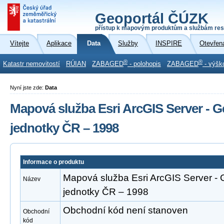
Geoportál ČÚZK
přístup k mapovým produktům a službám res
Vítejte
Aplikace
Data
Služby
INSPIRE
Otevřen
®
®
Katastr nemovitostí
RÚIAN
ZABAGED
- polohopis
ZABAGED
- výšk
Nyní jste zde:
Data
Mapová služba Esri ArcGIS Server - 
jednotky ČR – 1998
Informace o produktu
Mapová služba Esri ArcGIS Server -
Název
jednotky ČR – 1998
Obchodní kód není stanoven
Obchodní
kód