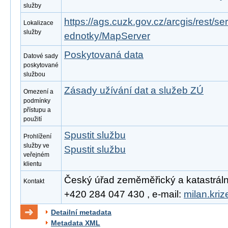
služby
https://ags.cuzk.gov.cz/arcgis/rest/s
Lokalizace
služby
ednotky/MapServer
Poskytovaná data
Datové sady
poskytované
službou
Zásady užívání dat a služeb ZÚ
Omezení a
podmínky
přístupu a
použití
Spustit službu
Prohlížení
služby ve
Spustit službu
veřejném
klientu
Český úřad zeměměřický a katastrální, 
Kontakt
+420 284 047 430 , e-mail:
milan.kri
Detailní metadata
Metadata XML