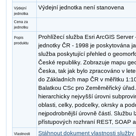
Výdejní jednotka není stanovena
Výdejní
jednotka
Cena za
jednotku
Prohlížecí služba Esri ArcGIS Server
Popis
produktu
jednotky ČR - 1998 je poskytována ja
služba poskytující přehled o geomorf
České republiky. Zobrazuje mapu ge
Česka, tak jak bylo zpracováno v le
do Základních map ČR v měřítku 1:1
Balatkou CSc pro Zeměměřický úřad.
hierarchicky nejvyšší úrovni subprovi
oblasti, celky, podcelky, okrsky a po
nejpodrobnější úrovně částí. Službu l
přístupových rozhraní REST, SOAP 
Stáhnout dokument vlastnosti služby
Vlastnosti