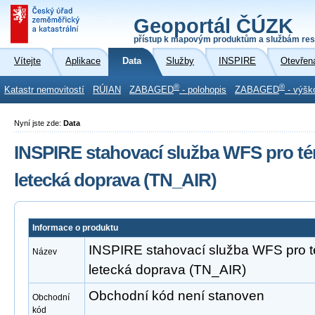
Geoportál ČÚZK
přístup k mapovým produktům a službám res
Vítejte
Aplikace
Data
Služby
INSPIRE
Otevřen
®
®
Katastr nemovitostí
RÚIAN
ZABAGED
- polohopis
ZABAGED
- výšk
Nyní jste zde:
Data
INSPIRE stahovací služba WFS pro té
letecká doprava (TN_AIR)
Informace o produktu
INSPIRE stahovací služba WFS pro t
Název
letecká doprava (TN_AIR)
Obchodní kód není stanoven
Obchodní
kód