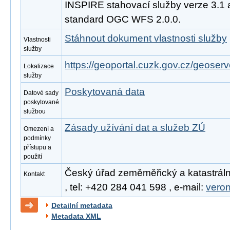
INSPIRE stahovací služby verze 3.1 
standard OGC WFS 2.0.0.
Stáhnout dokument vlastnosti služby
Vlastnosti
služby
https://geoportal.cuzk.gov.cz/geoserv
Lokalizace
služby
Poskytovaná data
Datové sady
poskytované
službou
Zásady užívání dat a služeb ZÚ
Omezení a
podmínky
přístupu a
použití
Český úřad zeměměřický a katastráln
Kontakt
, tel: +420 284 041 598 , e-mail:
vero
Detailní metadata
Metadata XML