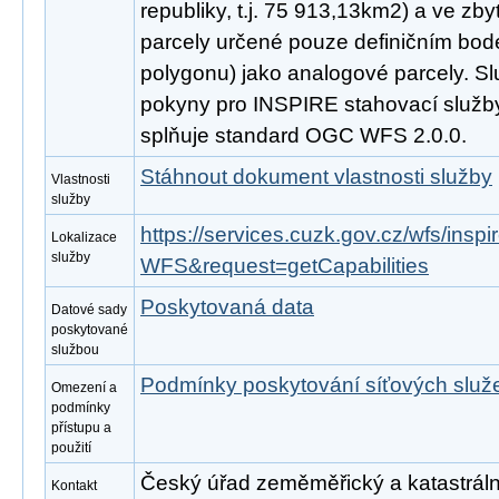
republiky, t.j. 75 913,13km2) a ve zby
parcely určené pouze definičním bod
polygonu) jako analogové parcely. Sl
pokyny pro INSPIRE stahovací služby
splňuje standard OGC WFS 2.0.0.
Stáhnout dokument vlastnosti služby
Vlastnosti
služby
https://services.cuzk.gov.cz/wfs/ins
Lokalizace
služby
WFS&request=getCapabilities
Poskytovaná data
Datové sady
poskytované
službou
Podmínky poskytování síťových slu
Omezení a
podmínky
přístupu a
použití
Český úřad zeměměřický a katastrální
Kontakt