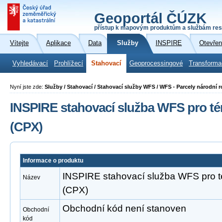
Geoportál ČÚZK
přístup k mapovým produktům a službám res
Vítejte
Aplikace
Data
Služby
INSPIRE
Otevřen
Vyhledávací
Prohlížecí
Stahovací
Geoprocessingové
Transforma
Nyní jste zde:
Služby / Stahovací / Stahovací služby WFS / WFS - Parcely národní r
INSPIRE stahovací služba WFS pro té
(CPX)
Informace o produktu
INSPIRE stahovací služba WFS pro 
Název
(CPX)
Obchodní kód není stanoven
Obchodní
kód