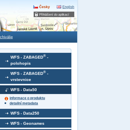
Česky
English
Přihlášení do aplikací
chiválie
®
WFS - ZABAGED
-
polohopis
®
WFS - ZABAGED
-
vrstevnice
WFS - Data50
informace o produktu
detailní metadata
WFS - Data250
WFS - Geonames