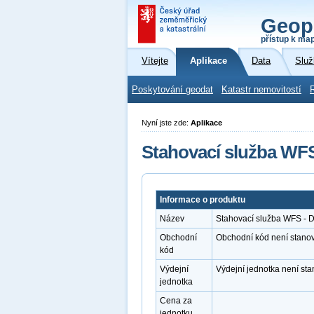
Geop
přístup k ma
Vítejte
Aplikace
Data
Služ
Poskytování geodat
Katastr nemovitostí
Nyní jste zde:
Aplikace
Stahovací služba WFS
Informace o produktu
Název
Stahovací služba WFS - 
Obchodní
Obchodní kód není stano
kód
Výdejní
Výdejní jednotka není st
jednotka
Cena za
jednotku