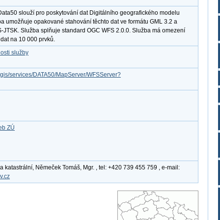
ata50 slouží pro poskytování dat Digitálního geografického modelu
a umožňuje opakované stahování těchto dat ve formátu GML 3.2 a
-JTSK. Služba splňuje standard OGC WFS 2.0.0. Služba má omezení
dat na 10 000 prvků.
osti služby
arcgis/services/DATA50/MapServer/WFSServer?
žeb ZÚ
katastrální, Němeček Tomáš, Mgr. , tel: +420 739 455 759 , e-mail:
v.cz