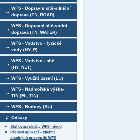
WFS - Dopravní sítě-silniční
doprava (TN_ROAD)
WFS - Dopravní sítě-vodní
doprava (TN_WATER)
WFS - Vodstvo - fyzické
vody (HY_P)
WFS - Vodstvo - sítě
(HY_NET)
WFS - Využití území (LU)
WFS - Nadmořská výška-
TIN (EL_TIN)
WFS - Budovy (BU)
Odkazy
Stahovací služby WFS - úvod
Přehled aplikací – klientů
vhodných pro využití WFS