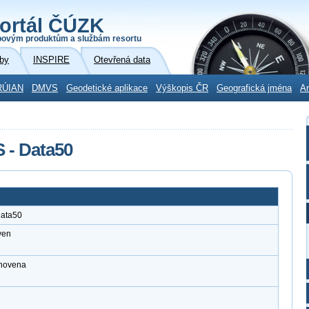
ortál ČÚZK
povým produktům a službám resortu
by
INSPIRE
Otevřená data
RÚIAN
DMVS
Geodetické aplikace
Výškopis ČR
Geografická jména
Ar
 - Data50
Data50
ven
anovena