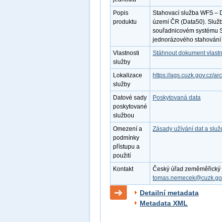
Popis
Stahovací služba WFS – D
produktu
území ČR (Data50). Služb
souřadnicovém systému S
jednorázového stahování 
Vlastnosti
Stáhnout dokument vlastn
služby
Lokalizace
https://ags.cuzk.gov.cz/
služby
Datové sady
Poskytovaná data
poskytované
službou
Omezení a
Zásady užívání dat a slu
podmínky
přístupu a
použití
Kontakt
Český úřad zeměměřický a 
tomas.nemecek@cuzk.go
Detailní metadata
Metadata XML