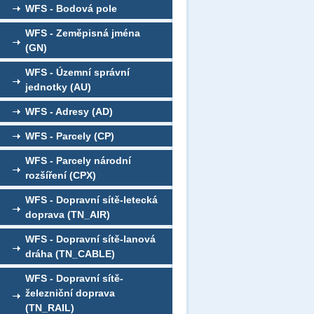
WFS - Bodová pole
WFS - Zeměpisná jména
(GN)
WFS - Územní správní
jednotky (AU)
WFS - Adresy (AD)
WFS - Parcely (CP)
WFS - Parcely národní
rozšíření (CPX)
WFS - Dopravní sítě-letecká
doprava (TN_AIR)
WFS - Dopravní sítě-lanová
dráha (TN_CABLE)
WFS - Dopravní sítě-
železniční doprava
(TN_RAIL)