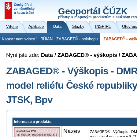
Geoportál ČÚZK
přístup k mapovým produktům a službám res
Vítejte
Aplikace
Data
Služby
INSPIRE
Otevřen
®
®
Katastr nemovitostí
RÚIAN
ZABAGED
- polohopis
ZABAGED
- výš
Nyní jste zde:
Data / ZABAGED® - výškopis / ZAB
ZABAGED® - Výškopis - DMR 4
model reliéfu České republiky
JTSK, Bpv
Informace o produktu
Název
ZABAGED® - Výškopis - DMR 
republiky 4.generace v S-J