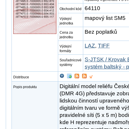
64110
Obchodní kód
mapový list SM5
Výdejní
jednotka
Bez poplatků
Cena za
jednotku
LAZ
,
TIFF
Výdejní
formáty
S-JTSK / Krovak 
Souřadnicové
systémy
systém baltský - 
Distribuce
Digitální model reliéfu Česk
Popis produktu
(DMR 4G) představuje zobr
lidskou činností upravené
digitálním tvaru ve formě vý
pravidelné síti (5 x 5 m) bo
kde H reprezentuje nadmoř