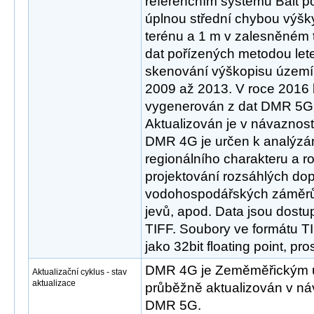
referenčním systému Balt p
úplnou střední chybou výšk
terénu a 1 m v zalesněném t
dat pořízených metodou le
skenování výškopisu území 
2009 až 2013. V roce 2016
vygenerován z dat DMR 5G
Aktualizován je v návaznost
DMR 4G je určen k analýzá
regionálního charakteru a ro
projektování rozsáhlých do
vodohospodářských záměrů,
jevů, apod. Data jsou dost
TIFF. Soubory ve formátu T
jako 32bit floating point, pro
DMR 4G je Zeměměřickým 
Aktualizační cyklus - stav
aktualizace
průběžně aktualizován v náv
DMR 5G.