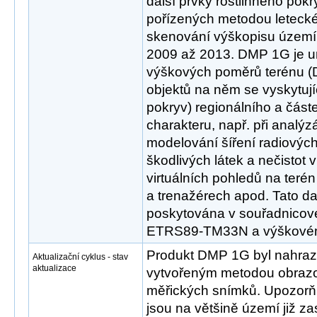
další prvky rostlinného pokr
pořízených metodou leteck
skenování výškopisu území 
2009 až 2013. DMP 1G je u
výškových poměrů terénu (
objektů na něm se vyskytujíc
pokryv) regionálního a částe
charakteru, např. při analýzá
modelování šíření radiových
škodlivých látek a nečistot 
virtuálních pohledů na terén
a trenažérech apod. Tato da
poskytována v souřadnicov
ETRS89-TM33N a výškové
Produkt DMP 1G byl nahra
Aktualizační cyklus - stav
aktualizace
vytvořeným metodou obrazo
měřických snímků. Upozor
jsou na většině území již z