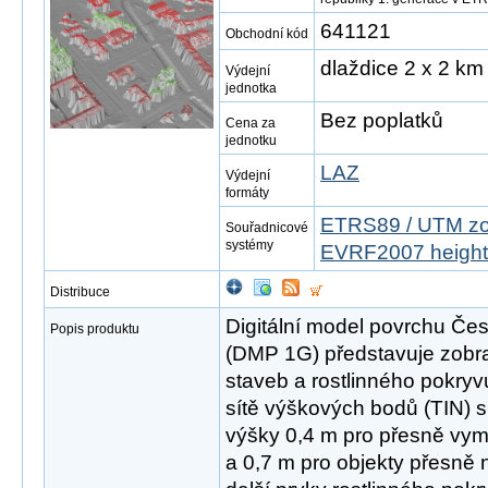
641121
Obchodní kód
dlaždice 2 x 2 km
Výdejní
jednotka
Bez poplatků
Cena za
jednotku
LAZ
Výdejní
formáty
ETRS89 / UTM zo
Souřadnicové
systémy
EVRF2007 height
Distribuce
Digitální model povrchu Čes
Popis produktu
(DMP 1G) představuje zobr
staveb a rostlinného pokryv
sítě výškových bodů (TIN) s
výšky 0,4 m pro přesně vym
a 0,7 m pro objekty přesně 