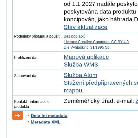
od 1.1 2027 nadále poskyt
poskytována data produktu 
koncipován, jako náhrada 
Stav aktualizace
Podmínky přístupu a použití
Bez poplatků
Licence Creative Commons CC BY 4.0
Dle Vyhlášky č. 31/1995 Sb.
Mapová aplikace
Prohlížení dat
Služba WMS
Služba Atom
Stahování dat
Stažení předpřipravených s
mapou
Zeměměřický úřad, e-mail:
Kontakt - informace o
produktu
Detailní metadata
Metadata XML