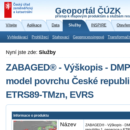
Geoportál ČÚZK
přístup k mapovým produktům a službám res
Vítejte
Aplikace
Data
Služby
INSPIRE
Otevřen
Vyhledávací
Prohlížecí
Stahovací
Geoprocessingové
Transformač
Nyní jste zde:
Služby
ZABAGED® - Výškopis - DMP 1
model povrchu České republi
ETRS89-TMzn, EVRS
Informace o produktu
Název
ZABAGED® - Výškopis - DMP
republiky 1. generace v E