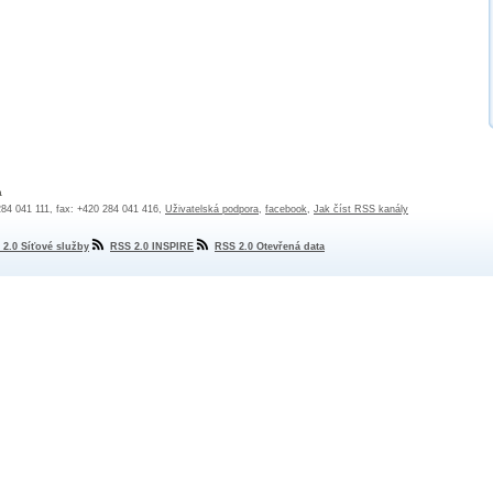
a
 284 041 111, fax: +420 284 041 416,
Uživatelská podpora
,
facebook
,
Jak číst RSS kanály
 2.0 Síťové služby
RSS 2.0 INSPIRE
RSS 2.0 Otevřená data