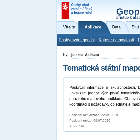
Geop
přístup k ma
Vítejte
Aplikace
Data
Služ
Poskytování geodat
Katastr nemovitostí
Nyní jste zde:
Aplikace
Tematická státní mapo
Poskytují informace o skutečnostech,
Lokalizaci jednotlivých prvků tematic
použitého mapového podkladu. Obnova a v
koordinaci s požadavky objednatele (na
Poslední aktualizace: 22.06.2026
Poslední revize:
09.07.2026
Autor: 192