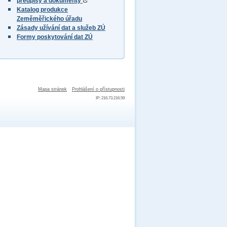
předpisy a dokumenty
Katalog produkce
Zeměměřického úřadu
Zásady užívání dat a služeb ZÚ
Formy poskytování dat ZÚ
Mapa stránek
Prohlášení o přístupnosti
IP: 216.73.216.59