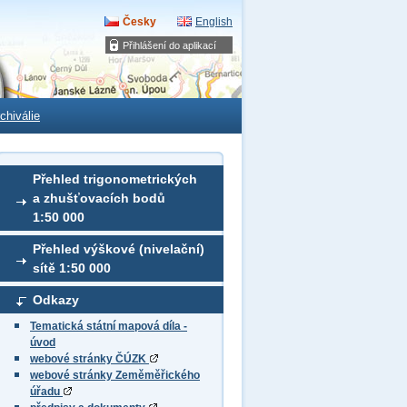
Česky
English
Přihlášení do aplikací
chiválie
Přehled trigonometrických
a zhušťovacích bodů
1:50 000
Přehled výškové (nivelační)
sítě 1:50 000
Odkazy
Tematická státní mapová díla -
úvod
webové stránky ČÚZK
webové stránky Zeměměřického
úřadu