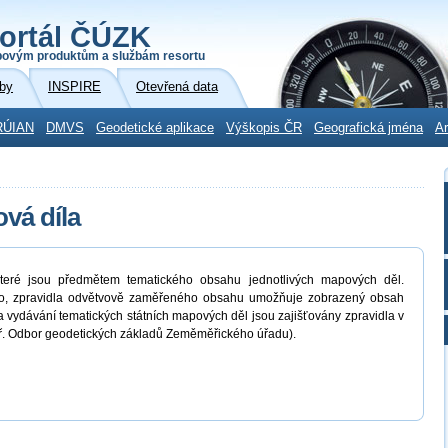
ortál ČÚZK
povým produktům a službám resortu
by
INSPIRE
Otevřená data
RÚIAN
DMVS
Geodetické aplikace
Výškopis ČR
Geografická jména
Ar
vá díla
 které jsou předmětem tematického obsahu jednotlivých mapových děl.
kého, zpravidla odvětvově zaměřeného obsahu umožňuje zobrazený obsah
ydávání tematických státních mapových děl jsou zajišťovány zpravidla v
př. Odbor geodetických základů Zeměměřického úřadu).