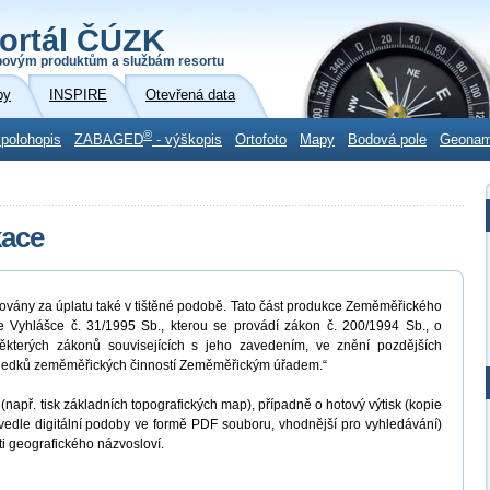
ortál ČÚZK
povým produktům a službám resortu
by
INSPIRE
Otevřená data
®
 polohopis
ZABAGED
- výškopis
Ortofoto
Mapy
Bodová pole
Geona
kace
ovány za úplatu také v tištěné podobě. Tato část produkce Zeměměřického
 Vyhlášce č. 31/1995 Sb., kterou se provádí zákon č. 200/1994 Sb., o
kterých zákonů souvisejících s jeho zavedením, ve znění pozdějších
výsledků zeměměřických činností Zeměměřickým úřadem.“
(např. tisk základních topografických map), případně o hotový výtisk (kopie
(vedle digitální podoby ve formě PDF souboru, vhodnější pro vyhledávání)
ti geografického názvosloví.