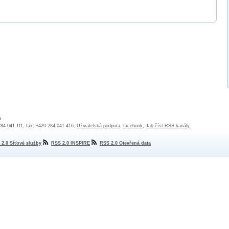
a
 284 041 111, fax: +420 284 041 416,
Uživatelská podpora
,
facebook
,
Jak číst RSS kanály
 2.0 Síťové služby
RSS 2.0 INSPIRE
RSS 2.0 Otevřená data