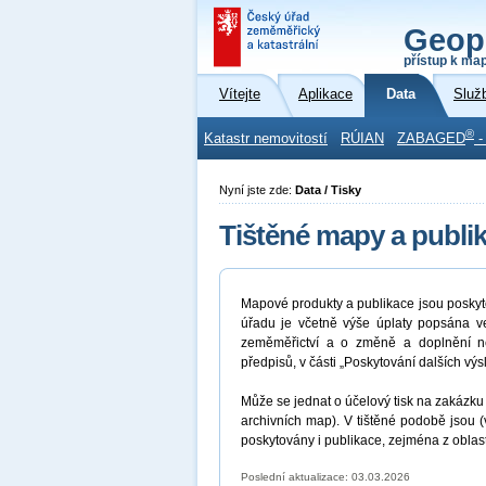
Geop
přístup k ma
Vítejte
Aplikace
Data
Služ
®
Katastr nemovitostí
RÚIAN
ZABAGED
-
Nyní jste zde:
Data / Tisky
Tištěné mapy a publi
Mapové produkty a publikace jsou poskyt
úřadu je včetně výše úplaty popsána ve
zeměměřictví a o změně a doplnění ně
předpisů, v části „Poskytování dalších 
Může se jednat o účelový tisk na zakázku 
archivních map). V tištěné podobě jsou 
poskytovány i publikace, zejména z oblas
Poslední aktualizace: 03.03.2026