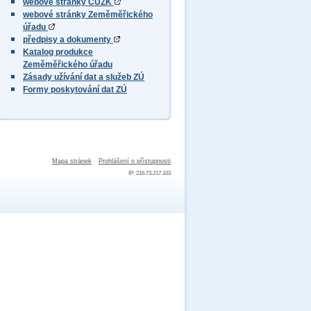
webové stránky ČÚZK
webové stránky Zeměměřického
úřadu
předpisy a dokumenty
Katalog produkce
Zeměměřického úřadu
Zásady užívání dat a služeb ZÚ
Formy poskytování dat ZÚ
Mapa stránek
Prohlášení o přístupnosti
IP: 216.73.217.103