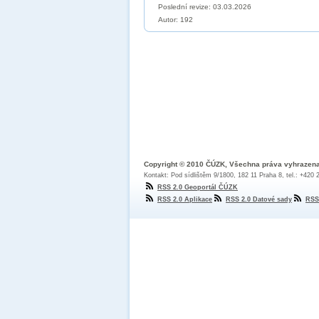
Poslední revize:
03.03.2026
Autor: 192
Copyright © 2010 ČÚZK, Všechna práva vyhrazen
Kontakt: Pod sídlištěm 9/1800, 182 11 Praha 8, tel.: +420
RSS 2.0 Geoportál ČÚZK
RSS 2.0 Aplikace
RSS 2.0 Datové sady
RSS