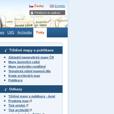
Česky
English
Přihlášení do aplikací
mes
LMS
Archiválie
Tisky
Tištěné mapy a publikace
Základní topografické mapy ČR
Mapy územních celků
Mapy správního rozdělení
Tematická státní mapová díla
Kopie archivních map
Publikace
Odkazy
Tištěné mapy a publikace - úvod
Prodejna map
Tisk ortofot
Tisk archiválií