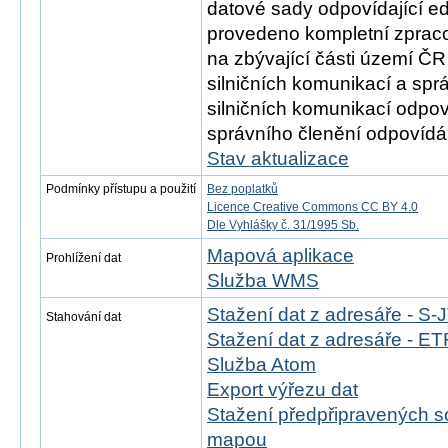
datové sady odpovídající e
provedeno kompletní zprac
na zbývající části území ČR
silničních komunikací a spr
silničních komunikací odpov
správního členění odpovídá 
Stav aktualizace
Podmínky přístupu a použití
Bez poplatků
Licence Creative Commons CC BY 4.0
Dle Vyhlášky č. 31/1995 Sb.
Mapová aplikace
Prohlížení dat
Služba WMS
Stažení dat z adresáře - S
Stahování dat
Stažení dat z adresáře - 
Služba Atom
Export výřezu dat
Stažení předpřipravených s
mapou