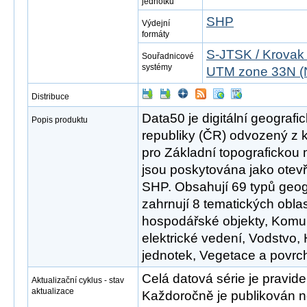
jednotku
SHP
Výdejní
formáty
S-JTSK / Krovak
Souřadnicové
systémy
UTM zone 33N (
Distribuce
Data50 je digitální geograf
Popis produktu
republiky (ČR) odvozený z 
pro Základní topografickou
jsou poskytována jako otev
SHP. Obsahují 69 typů geog
zahrnují 8 tematických oblast
hospodářské objekty, Komu
elektrické vedení, Vodstvo
jednotek, Vegetace a povrch,
Celá datová série je pravid
Aktualizační cyklus - stav
aktualizace
Každoročně je publikován no