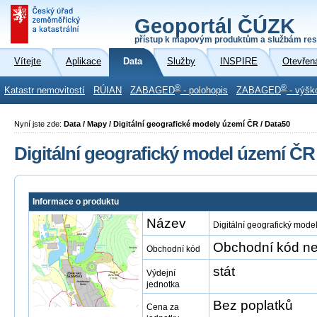
Geoportál ČÚZK
přístup k mapovým produktům a službám res
Vítejte
Aplikace
Data
Služby
INSPIRE
Otevřen
®
®
Katastr nemovitostí
RÚIAN
ZABAGED
- polohopis
ZABAGED
- výšk
Nyní jste zde:
Data / Mapy / Digitální geografické modely území ČR / Data50
Digitální geografický model území ČR
Informace o produktu
Název
Digitální geografický mod
Obchodní kód ne
Obchodní kód
stát
Výdejní
jednotka
Bez poplatků
Cena za