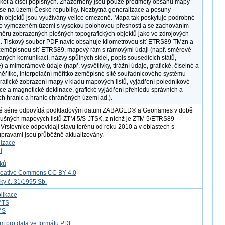
kót a čísel popisných. Znázorněny jsou pouze předměty obsahu mapy
í se na území České republiky. Nezbytná generalizace a posuny
ch objektů jsou využívány velice omezeně. Mapa tak poskytuje podrobné
 o vymezeném území s vysokou polohovou přesností a se zachováním
změru zobrazených plošných topografických objektů jako ve zdrojových
. Tiskový soubor PDF navíc obsahuje kilometrovou síť ETRS89-TMzn a
zeměpisnou síť ETRS89, mapový rám s rámovými údaji (např. směrové
aných komunikací, názvy spůlných sídel, popis sousedících států,
 a mimorámové údaje (např. vysvětlivky, tirážní údaje, grafické, číselné a
ěřítko, interpolační měřítko zeměpisné sítě souřadnicového systému
afické zobrazení mapy v kladu mapových listů, vyjádření poledníkové
e a magnetické deklinace, grafické vyjádření přehledu správních a
ích hranic a hranic chráněných území ad.).
vé série odpovídá podkladovým datům ZABAGED® a Geonames v době
slušných mapových listů ZTM 5/S-JTSK, z nichž je ZTM 5/ETRS89
Vrstevnice odpovídají stavu terénu od roku 2010 a v oblastech s
úpravami jsou průběžně aktualizovány.
lizace
í
tků
reative Commons CC BY 4.0
ky č. 31/1995 Sb.
likace
MTS
MS
m pro data ve formátu PDF