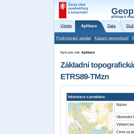
Geop
přístup k ma
Vítejte
Aplikace
Data
Služ
Poskytování geodat
Katastr nemovitostí
Nyní jste zde:
Aplikace
Základní topografická
ETRS89-TMzn
Informace o produktu
Název
Obchodní 
Výdejní je
Cena za j