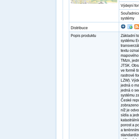
Výdejní fo
Souřadnic
systémy
Distribuce
Popis produktu
Základní t
systému Ev
transverzá
textu ozna
mapového 
TMzn, jedn
JTSK. Obsa
ve formě 
rastrové f
LZW). Výde
jedná o ma
jedná o se
systému za
České repu
zobrazeno 
níž je odv
sídla a je
katastráln
porost a p
a terénním
standardiz