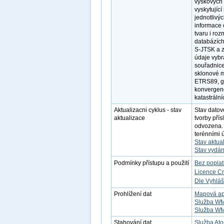
výškových 
vyskytujíc
jednotlivý
informace
tvaru i ro
databázích
S-JTSK a 
údaje vybr
souřadnice)
sklonové m
ETRS89, gr
konvergenc
katastráln
Aktualizacni cyklus - stav
Stav dato
aktualizace
tvorby pří
odvozena. 
terénními 
Stav aktua
Stav vydán
Podmínky přístupu a použití
Bez popla
Licence C
Dle Vyhláš
Prohlížení dat
Mapová ap
Služba W
Služba W
Stahování dat
Služba Ato