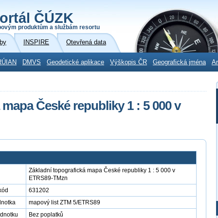
ortál ČÚZK
povým produktům a službám resortu
by
INSPIRE
Otevřená data
RÚIAN
DMVS
Geodetické aplikace
Výškopis ČR
Geografická jména
Ar
 mapa České republiky 1 : 5 000 v
Základní topografická mapa České republiky 1 : 5 000 v
ETRS89-TMzn
kód
631202
dnotka
mapový list ZTM 5/ETRS89
ednotku
Bez poplatků