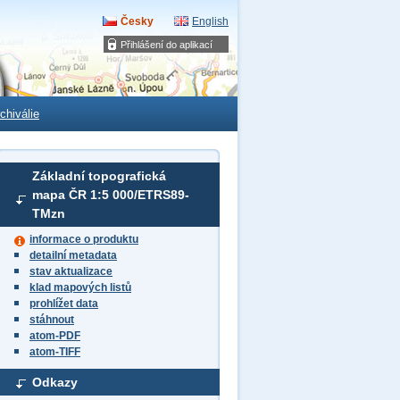
Česky
English
Přihlášení do aplikací
chiválie
Základní topografická
mapa ČR 1:5 000/ETRS89-
TMzn
informace o produktu
detailní metadata
stav aktualizace
klad mapových listů
prohlížet data
stáhnout
atom-PDF
atom-TIFF
Odkazy