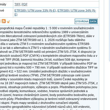
rmáty
TIFF
,
PDF
ové
ETRS89 / UTM zone 33N (N-E)
,
ETRS89 / UTM zone 34N (N-
E)
opografická mapa České republiky 1 : 5 000 v rovinném souřadnicovém
ropského terestrického referenčního systému 1989 v univerzálním
lním Mercatorově zobrazení poledníkových zón (ETRS89-TMzn), dále v
čovaná jako ZTM 5/ETRS89 od 1. 1. 2026 rozšiřuje řadu státního
díla o variantu ZTM 5 v rovinném souřadnicovém systému ETRS89-
á se tak o alternativu k ZTM 5 v národním souřadnicovém systému S-
hově se ZTM 5/ETRS89 neliší od primární ZTM 5/S-JTSK. K dispozici je
tiskových souborů PDF (CMYK) s kompletním obsahem mapového listu a v
ormě TIFF (RGB, barevná hloubka 24 bit, rozlišení 508 dpi, komprese
jní jednotkou je mapový list ZTM 5/ETRS89. V případě tiskového PDF se
pový list o rozměru 500 × 790 mm. V případě rastrového dlaždice TIFF se
gment 411 × 522 mm. Umístění jednotlivých dlaždic v souřadnicovém
jišťují textové soubory (TFW). ZTM 5/ETRS89 zobrazuje celé území
bliky v souvislém kladu mapových listů, území České republiky je
na 18 287 mapových listech. ZTM 5/ETRS89 stejně jako ZTM 5/S-JTSK, z
ozená, obsahuje polohopis, výškopis a popis. Předmětem polohopisu jsou
dnotlivé objekty, komunikace, vodstvo, hranice správních jednotek a
ích území, hranice chráněných území, body polohového bodového pole,
ovrch půdy. Předmětem výškopisu je terénní reliéf zobrazený vrstevnicemi
i stupni. Popis mapy sestává z druhového označení objektů,
ovaného geografického názvosloví (včetně názvů ulic), kót vrstevnic,