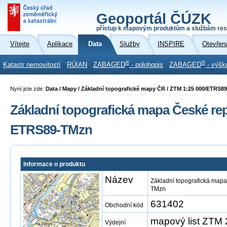
Geoportál ČÚZK
přístup k mapovým produktům a službám res
Vítejte
Aplikace
Data
Služby
INSPIRE
Otevřen
®
®
Katastr nemovitostí
RÚIAN
ZABAGED
- polohopis
ZABAGED
- výšk
Nyní jste zde:
Data / Mapy / Základní topografické mapy ČR / ZTM 1:25 000/ETRS8
Základní topografická mapa České repu
ETRS89-TMzn
Informace o produktu
Název
Základní topografická mapa
TMzn
631402
Obchodní kód
mapový list ZTM
Výdejní