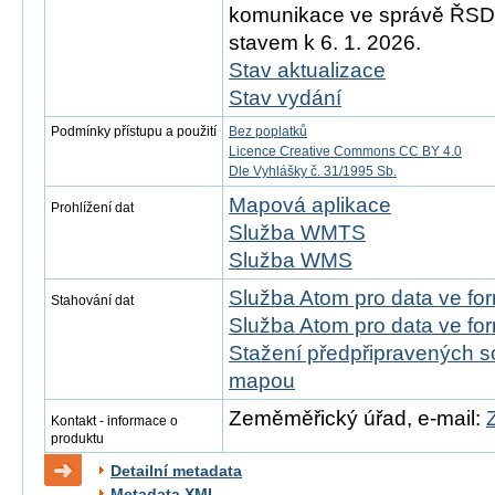
komunikace ve správě ŘSD)
stavem k 6. 1. 2026.
Stav aktualizace
Stav vydání
Podmínky přístupu a použití
Bez poplatků
Licence Creative Commons CC BY 4.0
Dle Vyhlášky č. 31/1995 Sb.
Mapová aplikace
Prohlížení dat
Služba WMTS
Služba WMS
Služba Atom pro data ve f
Stahování dat
Služba Atom pro data ve fo
Stažení předpřipravených s
mapou
Zeměměřický úřad, e-mail:
Kontakt - informace o
produktu
Detailní metadata
Metadata XML