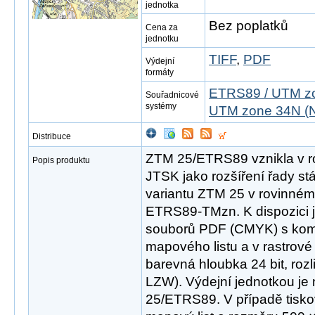
jednotka
Bez poplatků
Cena za
jednotku
TIFF
,
PDF
Výdejní
formáty
ETRS89 / UTM zo
Souřadnicové
systémy
UTM zone 34N (N
Distribuce
ZTM 25/ETRS89 vznikla v r
Popis produktu
JTSK jako rozšíření řady st
variantu ZTM 25 v rovinné
ETRS89-TMzn. K dispozici j
souborů PDF (CMYK) s ko
mapového listu a v rastrov
barevná hloubka 24 bit, roz
LZW). Výdejní jednotkou je
25/ETRS89. V případě tisk