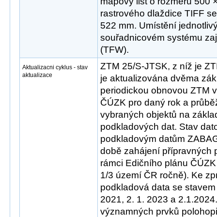
mapový list o rozměru 500 
rastrového dlaždice TIFF s
522 mm. Umístění jednotlivý
souřadnicovém systému zaji
(TFW).
ZTM 25/S-JTSK, z níž je 
Aktualizacni cyklus - stav
aktualizace
je aktualizována dvěma zák
periodickou obnovou ZTM v
ČÚZK pro daný rok a průběž
vybraných objektů na zákla
podkladových dat. Stav dat
podkladovým datům ZABA
době zahájení přípravných 
rámci Edičního plánu ČÚZK
1/3 území ČR ročně). Ke zp
podkladová data se stavem k
2021, 2. 1. 2023 a 2.1.2024
významných prvků polohopis