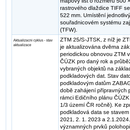
mapový list o rozměru 500 
rastrového dlaždice TIFF s
522 mm. Umístění jednotlivý
souřadnicovém systému zaji
(TFW).
ZTM 25/S-JTSK, z níž je 
Aktualizacni cyklus - stav
aktualizace
je aktualizována dvěma zák
periodickou obnovou ZTM v
ČÚZK pro daný rok a průběž
vybraných objektů na zákla
podkladových dat. Stav dat
podkladovým datům ZABA
době zahájení přípravných 
rámci Edičního plánu ČÚZK
1/3 území ČR ročně). Ke zp
podkladová data se stavem k
2021, 2. 1. 2023 a 2.1.2024
významných prvků polohopis