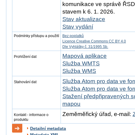
komunikace ve správě ŘSD)
stavem k 6. 1. 2026.
Stav aktualizace
Stav vydání
Podmínky přístupu a použití
Bez poplatků
Licence Creative Commons CC BY 4.0
Dle Vyhlášky č. 31/1995 Sb.
Mapová aplikace
Prohlížení dat
Služba WMTS
Služba WMS
Služba Atom pro data ve f
Stahování dat
Služba Atom pro data ve fo
Stažení předpřipravených s
mapou
Zeměměřický úřad, e-mail:
Kontakt - informace o
produktu
Detailní metadata
Metadata XML