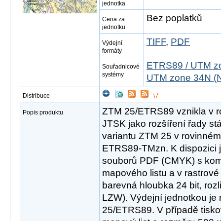
jednotka
Bez poplatků
Cena za
jednotku
TIFF
,
PDF
Výdejní
formáty
ETRS89 / UTM zo
Souřadnicové
systémy
UTM zone 34N (N
Distribuce
ZTM 25/ETRS89 vznikla v r
Popis produktu
JTSK jako rozšíření řady st
variantu ZTM 25 v rovinné
ETRS89-TMzn. K dispozici j
souborů PDF (CMYK) s ko
mapového listu a v rastrov
barevná hloubka 24 bit, roz
LZW). Výdejní jednotkou je
25/ETRS89. V případě tisk