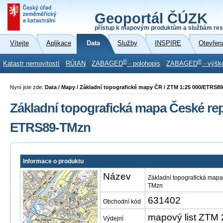
Geoportál ČÚZK
přístup k mapovým produktům a službám res
Vítejte
Aplikace
Data
Služby
INSPIRE
Otevřen
®
®
Katastr nemovitostí
RÚIAN
ZABAGED
- polohopis
ZABAGED
- výšk
Nyní jste zde:
Data / Mapy / Základní topografické mapy ČR / ZTM 1:25 000/ETRS8
Základní topografická mapa České repu
ETRS89-TMzn
Informace o produktu
Název
Základní topografická mapa
TMzn
631402
Obchodní kód
mapový list ZTM
Výdejní