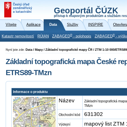
Geoportál ČÚZK
přístup k mapovým produktům a službám res
Vítejte
Aplikace
Data
Služby
INSPIRE
Otevřen
®
®
Katastr nemovitostí
RÚIAN
ZABAGED
- polohopis
ZABAGED
- výšk
Nyní jste zde:
Data / Mapy / Základní topografické mapy ČR / ZTM 1:10 000/ETRS8
Základní topografická mapa České repu
ETRS89-TMzn
Informace o produktu
Název
Základní topografická mapa
TMzn
631302
Obchodní kód
mapový list ZTM
Výdejní