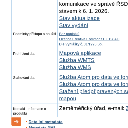
komunikace ve správě ŘSD)
stavem k 6. 1. 2026.
Stav aktualizace
Stav vydání
Podmínky přístupu a použití
Bez poplatků
Licence Creative Commons CC BY 4.0
Dle Vyhlášky č. 31/1995 Sb.
Mapová aplikace
Prohlížení dat
Služba WMTS
Služba WMS
Služba Atom pro data ve f
Stahování dat
Služba Atom pro data ve fo
Stažení předpřipravených s
mapou
Zeměměřický úřad, e-mail:
Kontakt - informace o
produktu
Detailní metadata
Metadata XML