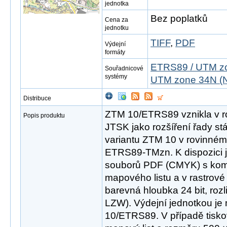
jednotka
Bez poplatků
Cena za
jednotku
TIFF
,
PDF
Výdejní
formáty
ETRS89 / UTM zo
Souřadnicové
systémy
UTM zone 34N (N
Distribuce
ZTM 10/ETRS89 vznikla v r
Popis produktu
JTSK jako rozšíření řady st
variantu ZTM 10 v rovinné
ETRS89-TMzn. K dispozici j
souborů PDF (CMYK) s ko
mapového listu a v rastrov
barevná hloubka 24 bit, roz
LZW). Výdejní jednotkou je
10/ETRS89. V případě tisk