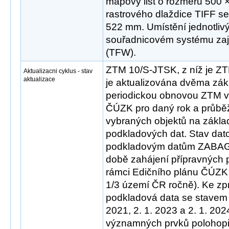
mapový list o rozměru 500 
rastrového dlaždice TIFF s
522 mm. Umístění jednotlivý
souřadnicovém systému zaji
(TFW).
ZTM 10/S-JTSK, z níž je 
Aktualizacni cyklus - stav
aktualizace
je aktualizována dvěma zák
periodickou obnovou ZTM v
ČÚZK pro daný rok a průběž
vybraných objektů na zákla
podkladových dat. Stav dat
podkladovým datům ZABA
době zahájení přípravných 
rámci Edičního plánu ČÚZK
1/3 území ČR ročně). Ke zp
podkladová data se stavem k
2021, 2. 1. 2023 a 2. 1. 202
významných prvků polohopis