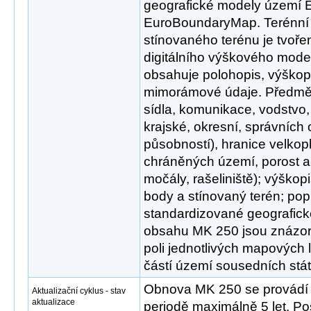
geografické modely území 
EuroBoundaryMap. Terénní r
stínovaného terénu je tvoře
digitálního výškového mod
obsahuje polohopis, výškop
mimorámové údaje. Předmě
sídla, komunikace, vodstvo, 
krajské, okresní, správních
působností), hranice velkop
chráněných území, porost a
močály, rašeliniště); výško
body a stínovaný terén; pop
standardizované geografick
obsahu MK 250 jsou znázo
poli jednotlivých mapových li
částí území sousedních stát
Obnova MK 250 se provádí 
Aktualizační cyklus - stav
aktualizace
periodě maximálně 5 let. Po