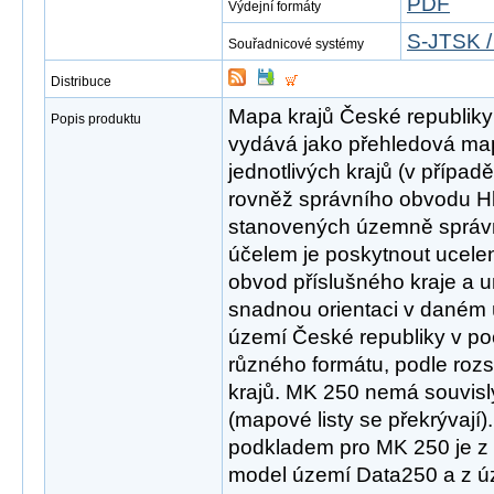
PDF
Výdejní formáty
S-JTSK /
Souřadnicové systémy
Distribuce
Mapa krajů České republiky
Popis produktu
vydává jako přehledová ma
jednotlivých krajů (v přípa
rovněž správního obvodu H
stanovených územně správ
účelem je poskytnout ucele
obvod příslušného kraje a 
snadnou orientaci v daném
území České republiky v po
různého formátu, podle rozs
krajů. MK 250 nemá souvisl
(mapové listy se překrývají
podkladem pro MK 250 je z
model území Data250 a z 