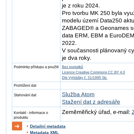
je z roku 2024.
Pro tvorbu MK 250 byla vyu
modelu území Data250 aktu
ZABAGED® a Geonames se s
data ERM, EBM a EuroDEM 
2022.
V současnosti plánovaný cy
je dva roky.
Podmínky přístupu a použití
Bez poplatků
Licence Creative Commons CC BY 4.0
Dle Vyhlášky č. 31/1995 Sb.
Prohlížení dat
Služba Atom
Stahování dat
Stažení dat z adresáře
Zeměměřický úřad, e-mail:
Kontakt - informace o
produktu
Detailní metadata
Metadata XML