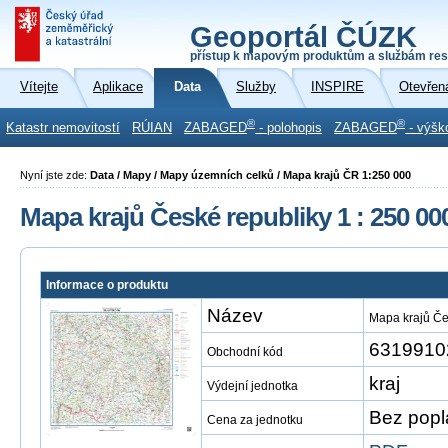
Geoportál ČÚZK
přístup k mapovým produktům a službám res
Vítejte
Aplikace
Data
Služby
INSPIRE
Otevřen
®
®
Katastr nemovitostí
RÚIAN
ZABAGED
- polohopis
ZABAGED
- výšk
Nyní jste zde:
Data / Mapy / Mapy územních celků / Mapa krajů ČR 1:250 000
Mapa krajů České republiky 1 : 250 00
Informace o produktu
Název
Mapa krajů Če
6319910
Obchodní kód
kraj
Výdejní jednotka
Bez popl
Cena za jednotku