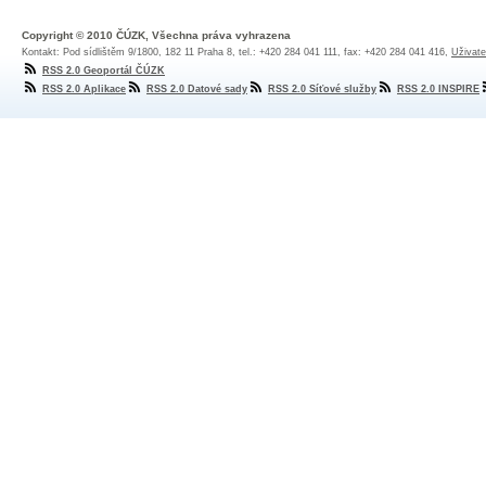
Copyright © 2010 ČÚZK, Všechna práva vyhrazena
Kontakt: Pod sídlištěm 9/1800, 182 11 Praha 8, tel.: +420 284 041 111, fax: +420 284 041 416,
Uživate
RSS 2.0 Geoportál ČÚZK
RSS 2.0 Aplikace
RSS 2.0 Datové sady
RSS 2.0 Síťové služby
RSS 2.0 INSPIRE