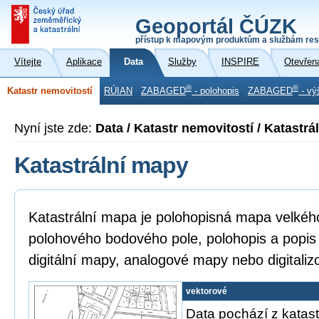
Geoportál ČÚZK
přístup k mapovým produktům a službám res
Vítejte
Aplikace
Data
Služby
INSPIRE
Otevřen
®
®
Katastr nemovitostí
RÚIAN
ZABAGED
- polohopis
ZABAGED
- vý
Nyní jste zde:
Data / Katastr nemovitostí / Katastr
Katastrální mapy
Katastrální mapa je polohopisná mapa velkéh
polohového bodového pole, polohopis a popis
digitální mapy, analogové mapy nebo digitali
vektorové
Data pochází z katast