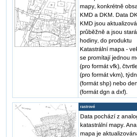
mapy, konkrétně obsa
KMD a DKM. Data D
KMD jsou aktualizov
průběžně a jsou stará
hodiny, do produktu
Katastrální mapa - ve
se promítají jednou 
(pro formát vfk), čtvrtl
(pro formát vkm), týd
(formát shp) nebo de
(formát dgn a dxf).
rastrové
Data pochází z anal
katastrální mapy. An
mapa je aktualizován