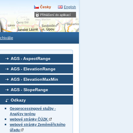
Česky
English
Přihlášení do aplikací
chiválie
AGS - AspectRange
AGS - ElevationRange
AGS - ElevationMaxMin
AGS - SlopeRange
Odkazy
Geoprocessingové služby -
Analýzy terénu
webové stránky ČÚZK
webové stránky Zeměměřického
úřadu