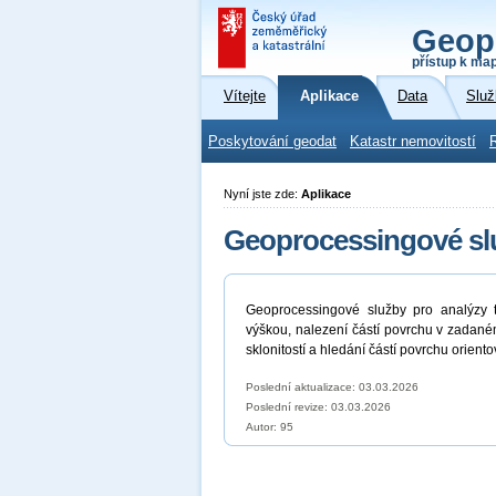
Geop
přístup k ma
Vítejte
Aplikace
Data
Služ
Poskytování geodat
Katastr nemovitostí
Nyní jste zde:
Aplikace
Geoprocessingové slu
Geoprocessingové služby pro analýzy t
výškou, nalezení částí povrchu v zadan
sklonitostí a hledání částí povrchu orie
Poslední aktualizace: 03.03.2026
Poslední revize:
03.03.2026
Autor: 95