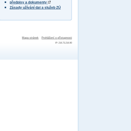
předpisy a dokumenty
Zásady užívání dat a služeb ZÚ
Mapa stránek
Prohlášení o přístupnosti
IP: 216.73.216.90