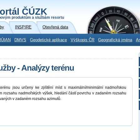
ortál ČÚZK
povým produktům a službám resortu
by
INSPIRE
Otevřená data
RÚIAN
DMVS
Geodetické aplikace
Výškopis ČR
Geografická jména
Ar
žby - Analýzy terénu
erénu jsou určeny ke zjištění míst s maximální/minimální nadmořskou
ém rozsahu nadmořských výšek, hledání částí povrchu v zadaném rozsahu
ntovaných v zadaném rozsahu azimutů.