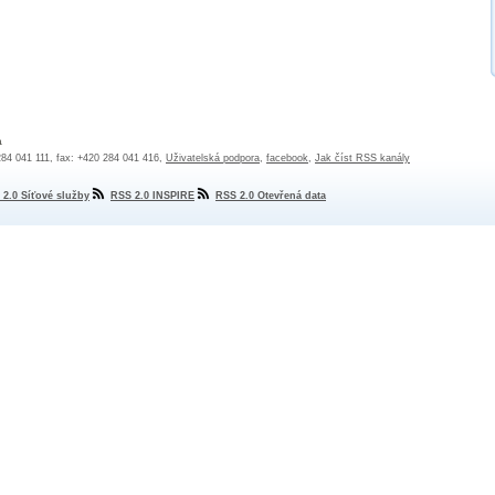
a
 284 041 111, fax: +420 284 041 416,
Uživatelská podpora
,
facebook
,
Jak číst RSS kanály
 2.0 Síťové služby
RSS 2.0 INSPIRE
RSS 2.0 Otevřená data