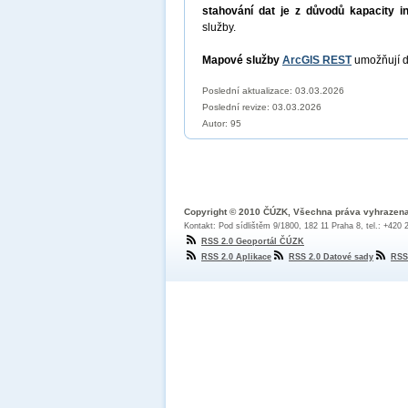
stahování dat je z důvodů kapacity i
služby.
Mapové služby
ArcGIS REST
umožňují d
Poslední aktualizace: 03.03.2026
Poslední revize:
03.03.2026
Autor: 95
Copyright © 2010 ČÚZK, Všechna práva vyhrazen
Kontakt: Pod sídlištěm 9/1800, 182 11 Praha 8, tel.: +420
RSS 2.0 Geoportál ČÚZK
RSS 2.0 Aplikace
RSS 2.0 Datové sady
RSS