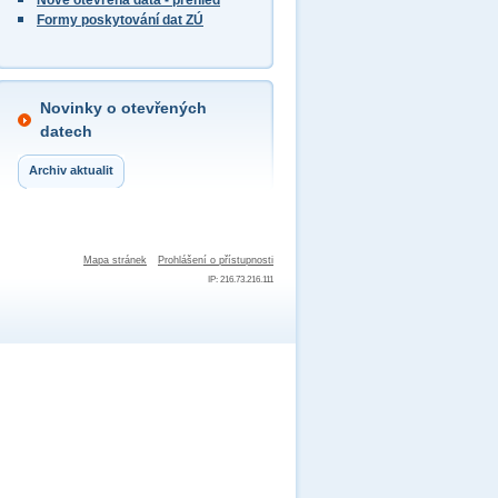
Nově otevřená data - přehled
Formy poskytování dat ZÚ
Novinky o otevřených
datech
Archiv aktualit
Mapa stránek
Prohlášení o přístupnosti
IP: 216.73.216.111