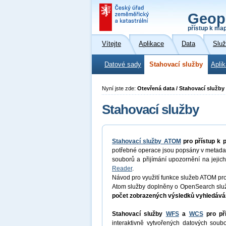
Geop
přístup k ma
Vítejte
Aplikace
Data
Slu
Datové sady
Stahovací služby
Apli
Nyní jste zde:
Otevřená data / Stahovací služby
Stahovací služby
Stahovací služby ATOM
pro přístup k
potřebné operace jsou popsány v metadat
souborů a přijímání upozornění na jejich
Reader
.
Návod pro využití funkce služeb ATOM pr
Atom služby doplněny o OpenSearch služ
počet zobrazených výsledků vyhledáván
Stahovací služby
WFS
a
WCS
pro př
interaktivně vytvořených datových so