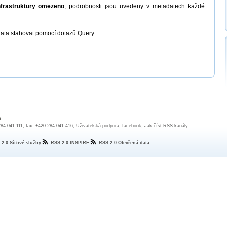
nfrastruktury omezeno
, podrobnosti jsou uvedeny v metadatech každé
ata stahovat pomocí dotazů Query.
a
 284 041 111, fax: +420 284 041 416,
Uživatelská podpora
,
facebook
,
Jak číst RSS kanály
 2.0 Síťové služby
RSS 2.0 INSPIRE
RSS 2.0 Otevřená data