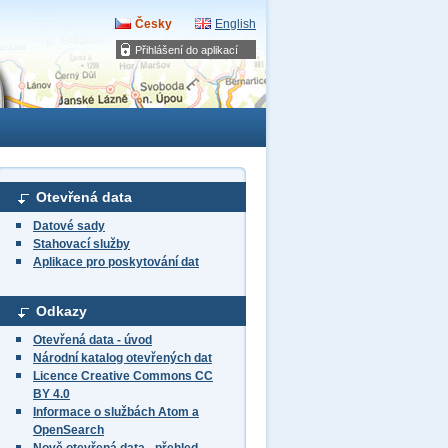
Česky
English
Přihlášení do aplikací
Otevřená data
Datové sady
Stahovací služby
Aplikace pro poskytování dat
Odkazy
Otevřená data - úvod
Národní katalog otevřených dat
Licence Creative Commons CC
BY 4.0
Informace o službách Atom a
OpenSearch