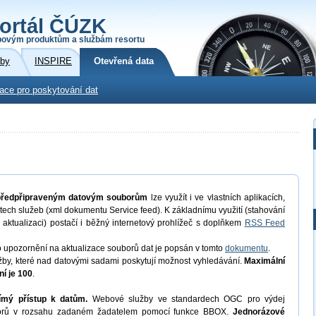
ortál ČÚZK
povým produktům a službám resortu
žby
INSPIRE
Otevřená data
kace pro poskytování dat
 předpřipraveným datovým souborům
lze využít i ve vlastních aplikacích,
ech služeb (xml dokumentu Service feed). K základnímu využití (stahování
 aktualizaci) postačí i běžný internetový prohlížeč s doplňkem
RSS Feed
o upozornění na aktualizace souborů dat je popsán v tomto
dokumentu
.
by, které nad datovými sadami poskytují možnost vyhledávání.
Maximální
í je 100
.
ímý přístup k datům.
Webové služby ve standardech OGC pro výdej
uborů v rozsahu zadaném žadatelem pomocí funkce BBOX.
Jednorázové