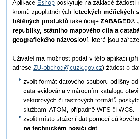
Aplikace
Eshop
poskytuje na základě žádosti 
kromě zpoplatněných
leteckých měřických s
tištěných produktů
také údaje
ZABAGED® , 
republiky, státního mapového díla a data
geografického názvosloví
, které jsou zařaz
Uživatel má možnost podat v této aplikaci (p
adrese
ZU-obchod@cuzk.gov.cz
) žádost o da
zvolit formát datového souboru odlišný od
data evidována v národním katalogu otevře
vektorových či rastrových formátů posky
službami ATOM, případně WFS či WCS.
zvolit místo stažení dat pomocí dálkového
na technickém nosiči dat
.