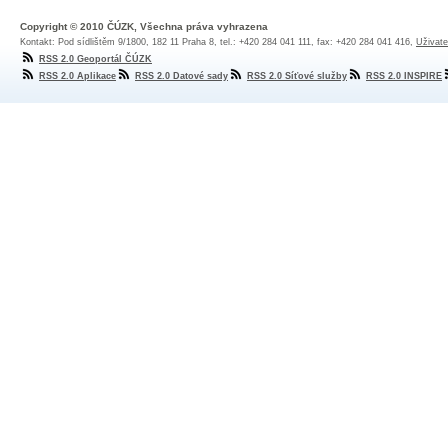
Copyright © 2010 ČÚZK, Všechna práva vyhrazena
Kontakt: Pod sídlištěm 9/1800, 182 11 Praha 8, tel.: +420 284 041 111, fax: +420 284 041 416,
Uživate
RSS 2.0 Geoportál ČÚZK
RSS 2.0 Aplikace
RSS 2.0 Datové sady
RSS 2.0 Síťové služby
RSS 2.0 INSPIRE