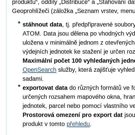
produktu“, oddíly „Distribuce“ a „Stahování da
Geoprohlížeči (záložka „Seznam vrstev, menu
stáhnout data
, tj. předpřipravené soubo
ATOM. Data jsou dělena po vhodných výd
uložena v minimálně jednom z otevřených
výdejních jednotek ke stažení je určen 
Maximální počet 100 vyhledaných jedn
OpenSearch
služby, která zajišťuje vyhl
sadami.
exportovat data
do různých formátů ve 
určených rozsahem mapového okna, hran
jednotek, parcel nebo pomocí vlastního v
Prostorová omezení pro export dat
jsou
produkt v tomto
přehledu
.