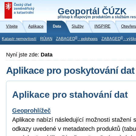
Geoportál ČÚZK
přístup k mapovým produktům a službám res
Vítejte
Aplikace
Data
Služby
INSPIRE
Otevřen
®
®
Katastr nemovitostí
RÚIAN
ZABAGED
- polohopis
ZABAGED
- výšk
Nyní jste zde:
Data
Aplikace pro poskytování dat
Aplikace pro stahování dat
Geoprohlížeč
Aplikace nabízí následující možnosti stažení
odkazy uvedené v metadatech produktů (tabu