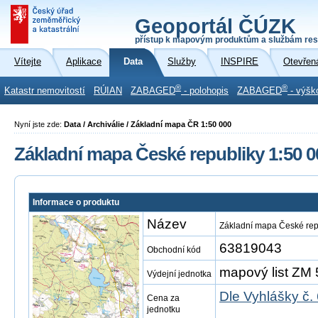
Geoportál ČÚZK
přístup k mapovým produktům a službám res
Vítejte
Aplikace
Data
Služby
INSPIRE
Otevřen
®
®
Katastr nemovitostí
RÚIAN
ZABAGED
- polohopis
ZABAGED
- výšk
Nyní jste zde:
Data / Archiválie / Základní mapa ČR 1:50 000
Základní mapa České republiky 1:50 0
Informace o produktu
Název
Základní mapa České rep
63819043
Obchodní kód
mapový list ZM 
Výdejní jednotka
Dle Vyhlášky č.
Cena za
jednotku