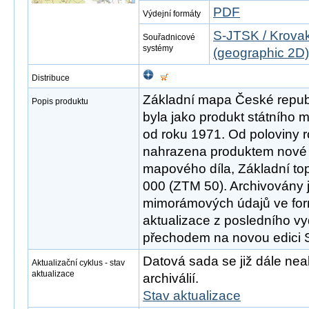
PDF
Výdejní formáty
S-JTSK / Krovak
Souřadnicové
systémy
(geographic 2D)
Distribuce
Základní mapa České republ
Popis produktu
byla jako produkt státního
od roku 1971. Od poloviny 
nahrazena produktem nové 
mapového díla, Základní to
000 (ZTM 50). Archivovány 
mimorámových údajů ve fo
aktualizace z posledního v
přechodem na novou edici
Datová sada se již dále neak
Aktualizační cyklus - stav
aktualizace
archiválií.
Stav aktualizace