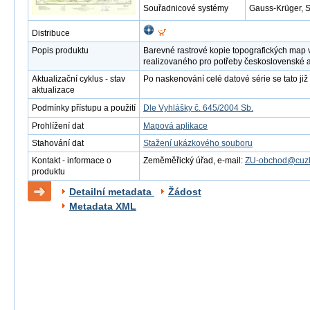
Souřadnicové systémy
Gauss-Krüger, 
Distribuce
Popis produktu
Barevné rastrové kopie topografických map 
realizovaného pro potřeby československé 
Aktualizační cyklus - stav
Po naskenování celé datové série se tato již 
aktualizace
Podmínky přístupu a použití
Dle Vyhlášky č. 645/2004 Sb.
Prohlížení dat
Mapová aplikace
Stahování dat
Stažení ukázkového souboru
Kontakt - informace o
Zeměměřický úřad, e-mail:
ZU-obchod@cuzk
produktu
Detailní metadata
Žádost
Metadata XML