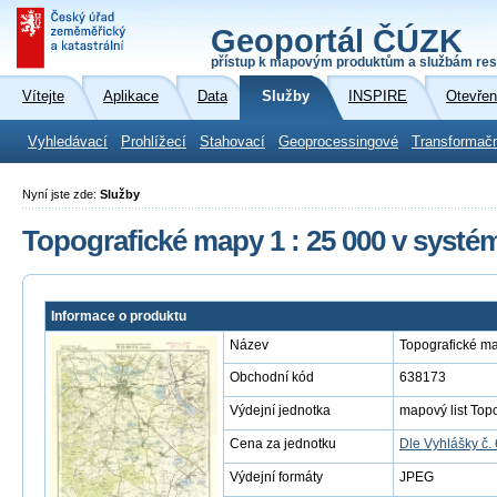
Geoportál ČÚZK
přístup k mapovým produktům a službám res
Vítejte
Aplikace
Data
Služby
INSPIRE
Otevřen
Vyhledávací
Prohlížecí
Stahovací
Geoprocessingové
Transformač
Nyní jste zde:
Služby
Topografické mapy 1 : 25 000 v systé
Informace o produktu
Název
Topografické ma
Obchodní kód
638173
Výdejní jednotka
mapový list Top
Cena za jednotku
Dle Vyhlášky č.
Výdejní formáty
JPEG