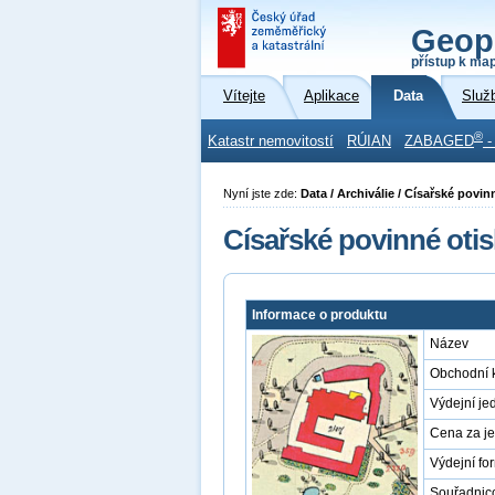
Geop
přístup k ma
Vítejte
Aplikace
Data
Služ
®
Katastr nemovitostí
RÚIAN
ZABAGED
-
Nyní jste zde:
Data / Archiválie / Císařské povin
Císařské povinné otis
Informace o produktu
Název
Obchodní 
Výdejní je
Cena za j
Výdejní fo
Souřadnic