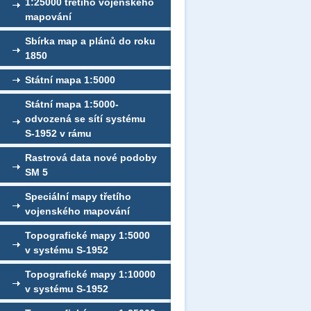
1:25000 třetího vojenského
mapování
Sbírka map a plánů do roku
1850
Státní mapa 1:5000
Státní mapa 1:5000-
odvozená se sítí systému
S-1952 v rámu
Rastrová data nové podoby
SM 5
Speciální mapy třetího
vojenského mapování
Topografické mapy 1:5000
v systému S-1952
Topografické mapy 1:10000
v systému S-1952