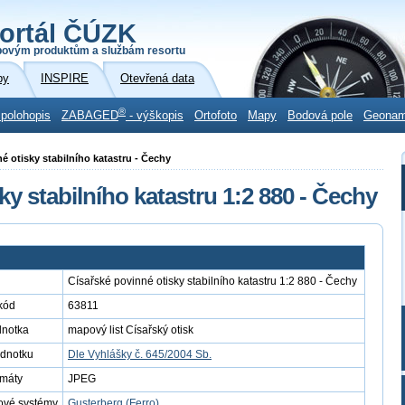
ortál ČÚZK
povým produktům a službám resortu
by
INSPIRE
Otevřená data
®
 polohopis
ZABAGED
- výškopis
Ortofoto
Mapy
Bodová pole
Geona
né otisky stabilního katastru - Čechy
ky stabilního katastru 1:2 880 - Čechy
Císařské povinné otisky stabilního katastru 1:2 880 - Čechy
kód
63811
dnotka
mapový list Císařský otisk
ednotku
Dle Vyhlášky č. 645/2004 Sb.
rmáty
JPEG
ové systémy
Gusterberg (Ferro)