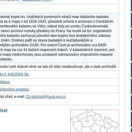
strové kopie tzv. císařských povinných otisků map stabilního katastru
á se o mapy z let 1826-1843, původně určené k archivaci v Centrálním
zemkového katastru ve Vídni, odkud byly po vzniku Československé
 rámci archivní rozluky předány do Prahy. Na rozdíl od tzv. originálních
ního katastru zachycují původní stav krajiny bez dodatečného zákresu
 změn. Dodnes patří ze strany badatelů k nejžádanějším a
nějším archiváliím ÚAZK. Pro území Čech je archivováno cca 8400
ích map na cca 31 tisících mapových listech. V katastrálních územích, pro
yto mapy nedochovaly, jsou postupně nahrazovány originálními mapami
katastru.
ání celé datové série se tato již dále neaktualizuje, jde o data archiválií.
ky č. 645/2004 Sb.
likace
kázkového souboru
ý úřad, e-mail:
ZU-obchod@cuzk.gov.cz
dost