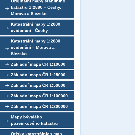
Originální mapy stabilního
katastru 1:2880 – Čechy,
Morava a Slezsko
Katastrální mapy 1:2880
evidenční - Čechy
Katastrální mapy 1:2880
evidenční – Morava a
Slezsko
Základní mapa ČR 1:10000
Základní mapa ČR 1:25000
Základní mapa ČR 1:50000
Základní mapa ČR 1:100000
Základní mapa ČR 1:200000
Mapy bývalého
pozemkového katastru
Otisky katastrálních map