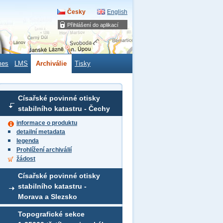
Česky
English
Přihlášení do aplikací
mes
LMS
Archiválie
Tisky
Císařské povinné otisky
stabilního katastru - Čechy
informace o produktu
detailní metadata
legenda
Prohlížení archiválií
žádost
Císařské povinné otisky
stabilního katastru -
Morava a Slezsko
Topografické sekce