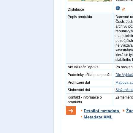
Distribuce
Popis produktu
Barevné ra
Čech. Jedn
archivu po
republiky v
map stabil
pozdějších
nejvyužíva
katastráln
která se t
stabilního 
Aktualizační cyklus
Po naskenov
Podmínky přístupu a použití
Dle Vyhláš
Prohlížení dat
Mapová ap
Stahování dat
Stažení u
Kontakt - informace o
Zeměměřick
produktu
Detailní metadata
Žá
Metadata XML