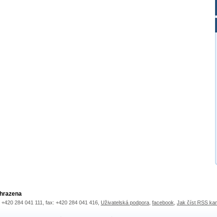
yhrazena
.: +420 284 041 111, fax: +420 284 041 416,
Uživatelská podpora
,
facebook
,
Jak číst RSS ka