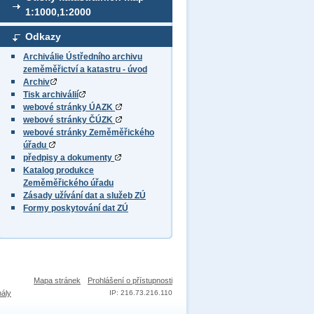
1:1000,1:2000
Odkazy
Archiválie Ústředního archivu
zeměměřictví a katastru - úvod
Archiv
Tisk archiválií
webové stránky ÚAZK
webové stránky ČÚZK
webové stránky Zeměměřického
úřadu
předpisy a dokumenty
Katalog produkce
Zeměměřického úřadu
Zásady užívání dat a služeb ZÚ
Formy poskytování dat ZÚ
Mapa stránek
Prohlášení o přístupnosti
nály
IP: 216.73.216.110