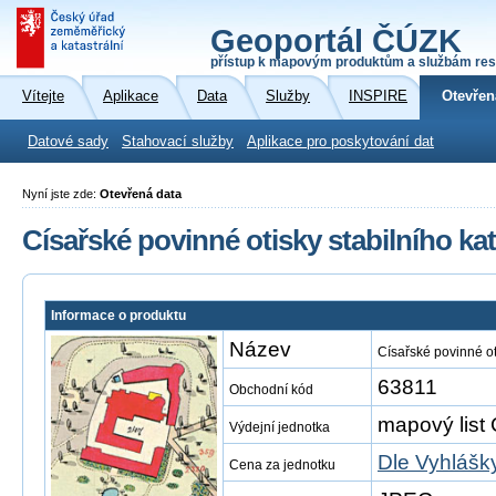
Geoportál ČÚZK
přístup k mapovým produktům a službám res
Vítejte
Aplikace
Data
Služby
INSPIRE
Otevřen
Datové sady
Stahovací služby
Aplikace pro poskytování dat
Nyní jste zde:
Otevřená data
Císařské povinné otisky stabilního kat
Informace o produktu
Název
Císařské povinné ot
63811
Obchodní kód
mapový list 
Výdejní jednotka
Dle Vyhlášk
Cena za jednotku