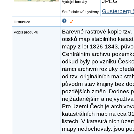
JPEG
Výdejní formáty
Gusterberg (
Souřadnicové systémy
Distribuce
Barevné rastrové kopie tzv.
Popis produktu
otisků map stabilního katas
mapy z let 1826-1843, půvo
Centrálním archivu pozemko
odkud byly po vzniku Česko
rámci archivní rozluky před
od tzv. originálních map sta
původní stav krajiny bez d
pozdějších změn. Dodnes pa
nejžádanějším a nejvyužíva
Pro území Čech je archivo
katastrálních map na cca 3
listech. V katastrálních územ
mapy nedochovaly, jsou po