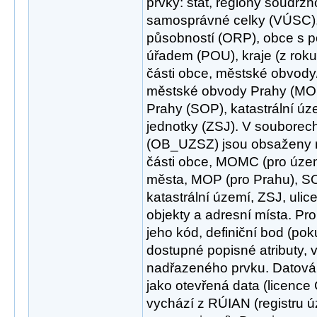
prvky: stát, regiony soudržn
samosprávné celky (VÚSC),
působností (ORP), obce s
úřadem (POU), kraje (z roku
části obce, městské obvod
městské obvody Prahy (MOP
Prahy (SOP), katastrální úz
jednotky (ZSJ). V souborech
(OB_UZSZ) jsou obsaženy ná
části obce, MOMC (pro územ
města, MOP (pro Prahu), SO
katastrální území, ZSJ, ulice
objekty a adresní místa. Pr
jeho kód, definiční bod (pok
dostupné popisné atributy, 
nadřazeného prvku. Datová
jako otevřená data (licence
vychází z RÚIAN (registru ú