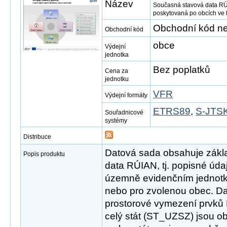
Název
Současná stavová data RÚ
poskytovaná po obcích ve
Obchodní kód ne
Obchodní kód
obce
Výdejní
jednotka
Bez poplatků
Cena za
jednotku
VFR
Výdejní formáty
ETRS89
,
S-JTSK
Souřadnicové
systémy
Distribuce
Datová sada obsahuje zákl
Popis produktu
data RÚIAN, tj. popisné úd
územně evidenčním jednotk
nebo pro zvolenou obec. D
prostorové vymezení prvků
celý stát (ST_UZSZ) jsou o