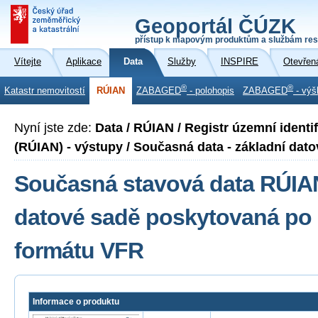
Geoportál ČÚZK
přístup k mapovým produktům a službám res
Vítejte
Aplikace
Data
Služby
INSPIRE
Otevřen
®
®
Katastr nemovitostí
RÚIAN
ZABAGED
- polohopis
ZABAGED
- výš
Nyní jste zde:
Data / RÚIAN / Registr územní identi
(RÚIAN) - výstupy / Současná data - základní dato
Současná stavová data RÚIAN
datové sadě poskytovaná po 
formátu VFR
Informace o produktu