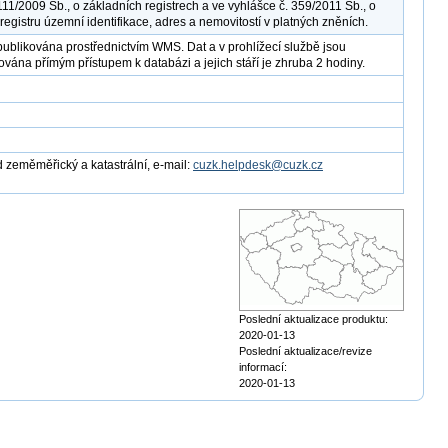
111/2009 Sb., o základních registrech a ve vyhlášce č. 359/2011 Sb., o
registru územní identifikace, adres a nemovitostí v platných zněních.
publikována prostřednictvím WMS. Dat a v prohlížecí službě jsou
ována přímým přístupem k databázi a jejich stáří je zhruba 2 hodiny.
 zeměměřický a katastrální, e-mail:
cuzk.helpdesk@cuzk.cz
Poslední aktualizace produktu:
2020-01-13
Poslední aktualizace/revize
informací:
2020-01-13