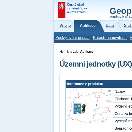
Geop
přístup k ma
Vítejte
Aplikace
Data
Služ
Poskytování geodat
Katastr nemovitostí
Nyní jste zde:
Aplikace
Územní jednotky (UX)
Informace o produktu
Název
Obchodní 
Výdejní je
Cena za j
Výdejní fo
Souřadnic