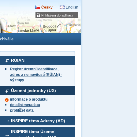
Česky
English
Přihlášení do aplikací
chiválie
RÚIAN
Registr územní identifikace,
adres a nemovitostí (RÚIAN) -
výstupy
Územní jednotky (UX)
informace o produktu
detailní metadata
prohlížet data
INSPIRE téma Adresy (AD)
INSPIRE téma Územní