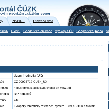
ortál ČÚZK
povým produktům a službám resortu
by
INSPIRE
Otevřená data
RÚIAN
DMVS
Geodetické aplikace
Výškopis ČR
Geografická jména
Ar
Územní jednotky (UX)
kód
CZ-00025712-CUZK_UX
dnotka
http://services.cuzk.cz/doc/local-ux-view.pdf
ednotku
Bez poplatků
rmáty
GML
ové
Evropský terestrický referenční systém 1989, S-JTSK / Krovak