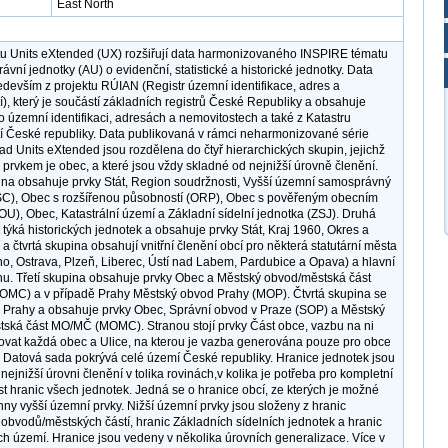
East North
u Units eXtended (UX) rozšiřují data harmonizovaného INSPIRE tématu
vní jednotky (AU) o evidenční, statistické a historické jednotky. Data
edevším z projektu RÚIAN (Registr územní identifikace, adres a
í), který je součástí základních registrů České Republiky a obsahuje
o územní identifikaci, adresách a nemovitostech a také z Katastru
í České republiky. Data publikovaná v rámci neharmonizované série
ad Units eXtended jsou rozdělena do čtyř hierarchických skupin, jejichž
prvkem je obec, a které jsou vždy skladné od nejnižší úrovně členění.
ina obsahuje prvky Stát, Region soudržnosti, Vyšší územní samosprávný
SC), Obec s rozšířenou působností (ORP), Obec s pověřeným obecním
U), Obec, Katastrální území a Základní sídelní jednotka (ZSJ). Druhá
 týká historických jednotek a obsahuje prvky Stát, Kraj 1960, Okres a
 a čtvrtá skupina obsahují vnitřní členění obcí pro některá statutární města
no, Ostrava, Plzeň, Liberec, Ústí nad Labem, Pardubice a Opava) a hlavní
u. Třetí skupina obsahuje prvky Obec a Městský obvod/městská část
MC) a v případě Prahy Městský obvod Prahy (MOP). Čtvrtá skupina se
 Prahy a obsahuje prvky Obec, Správní obvod v Praze (SOP) a Městský
ská část MO/MČ (MOMC). Stranou stojí prvky Část obce, vazbu na ni
vat každá obec a Ulice, na kterou je vazba generována pouze pro obce
ítí. Datová sada pokrývá celé území České republiky. Hranice jednotek jsou
ejnižší úrovni členění v tolika rovinách,v kolika je potřeba pro kompletní
t hranic všech jednotek. Jedná se o hranice obcí, ze kterých je možné
chny vyšší územní prvky. Nižší územní prvky jsou složeny z hranic
obvodů/městských částí, hranic Základních sídelních jednotek a hranic
ích území. Hranice jsou vedeny v několika úrovních generalizace. Více v