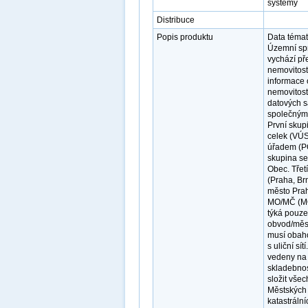
systémy
Distribuce
Popis produktu
Data témat
Územní sprá
vychází př
nemovitost
informace 
nemovitost
datových s
společným 
První skup
celek (VÚ
úřadem (PO
skupina se
Obec. Třetí
(Praha, Br
město Prah
MO/MČ (MO
týká pouze
obvod/měst
musí obaho
s uliční s
vedeny na n
skladebnos
složit vše
Městských 
katastráln