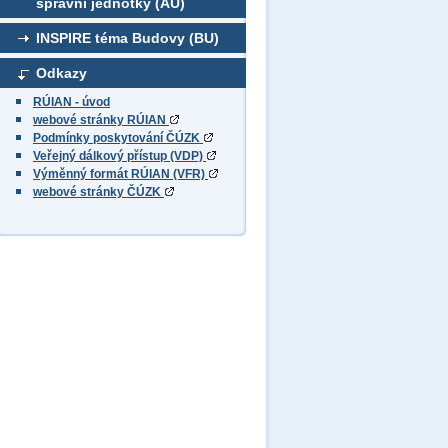
správní jednotky (AU)
INSPIRE téma Budovy (BU)
Odkazy
RÚIAN - úvod
webové stránky RÚIAN
Podmínky poskytování ČÚZK
Veřejný dálkový přístup (VDP)
Výměnný formát RÚIAN (VFR)
webové stránky ČÚZK