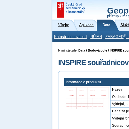
Geop
přístup k ma
Vítejte
Aplikace
Data
Služ
®
Katastr nemovitostí
RÚIAN
ZABAGED
-
Nyní jste zde:
Data / Bodová pole / INSPIRE so
INSPIRE souřadnicov
Informace o produktu
Název
Obchodní 
Výdejní je
Cena za j
Výdejní fo
Souřadnic