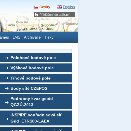
Česky
English
Přihlášení do aplikací
ames
LMS
Archiválie
Tisky
Polohové bodové pole
Výškové bodové pole
Tíhové bodové pole
Body sítě CZEPOS
Podrobný kvazigeoid
QGZÚ-2013
INSPIRE souřadnicová síť
Grid_ETRS89-LAEA