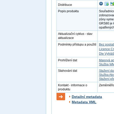
Distribuce
Popis produktu
Souřadnico
zobrazova
zóny vyme
GRS80 je k
opatřených
Aktualizační cyklus - stav
aktualizace
Podmínky přístupu a použití
Bez popla
Licence C
Dle Vyhláš
Prohlížení dat
Mapová ap
Služba W
Stahování dat
Stažení da
Služba At
Stažení př
Kontakt - informace o
Zeměměřick
produktu
Detailní metadata
Metadata XML