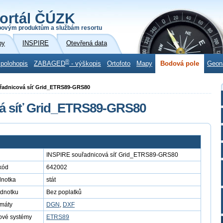
ortál ČÚZK
povým produktům a službám resortu
by
INSPIRE
Otevřená data
®
 polohopis
ZABAGED
- výškopis
Ortofoto
Mapy
Bodová pole
Geon
uřadnicová síť Grid_ETRS89-GRS80
á síť Grid_ETRS89-GRS80
INSPIRE souřadnicová síť Grid_ETRS89-GRS80
kód
642002
dnotka
stát
ednotku
Bez poplatků
rmáty
DGN
,
DXF
ové systémy
ETRS89