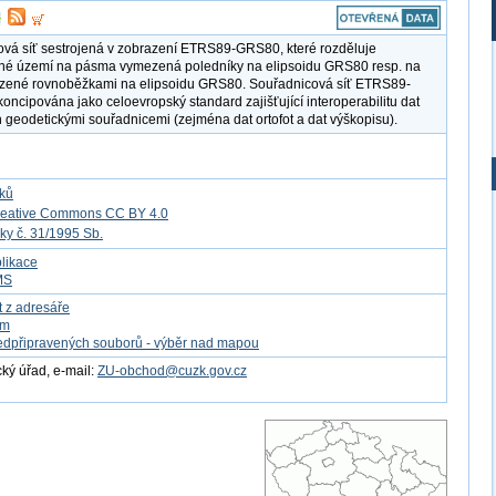
vá síť sestrojená v zobrazení ETRS89-GRS80, které rozděluje
né území na pásma vymezená poledníky na elipsoidu GRS80 resp. na
zené rovnoběžkami na elipsoidu GRS80. Souřadnicová síť ETRS89-
oncipována jako celoevropský standard zajišťující interoperabilitu dat
 geodetickými souřadnicemi (zejména dat ortofot a dat výškopisu).
tků
reative Commons CC BY 4.0
ky č. 31/1995 Sb.
likace
MS
t z adresáře
om
edpřipravených souborů - výběr nad mapou
ý úřad, e-mail:
ZU-obchod@cuzk.gov.cz