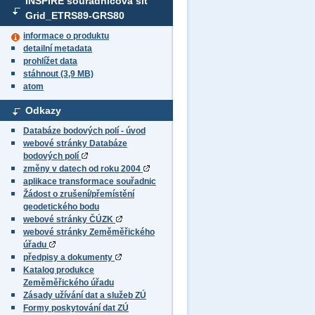
INSPIRE souřadnicová síť
Grid_ETRS89-GRS80
informace o produktu
detailní metadata
prohlížet data
stáhnout (3,9 MB)
atom
Odkazy
Databáze bodových polí - úvod
webové stránky Databáze
bodových polí
změny v datech od roku 2004
aplikace transformace souřadnic
Žádost o zrušení/přemístění
geodetického bodu
webové stránky ČÚZK
webové stránky Zeměměřického
úřadu
předpisy a dokumenty
Katalog produkce
Zeměměřického úřadu
Zásady užívání dat a služeb ZÚ
Formy poskytování dat ZÚ