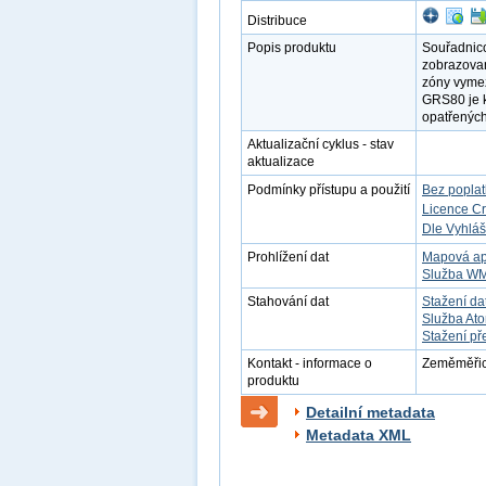
Distribuce
Popis produktu
Souřadnico
zobrazova
zóny vyme
GRS80 je k
opatřených
Aktualizační cyklus - stav
aktualizace
Podmínky přístupu a použití
Bez popla
Licence C
Dle Vyhláš
Prohlížení dat
Mapová ap
Služba W
Stahování dat
Stažení da
Služba At
Stažení př
Kontakt - informace o
Zeměměřick
produktu
Detailní metadata
Metadata XML