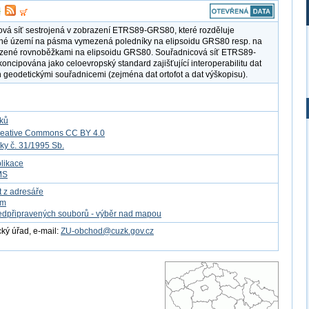
vá síť sestrojená v zobrazení ETRS89-GRS80, které rozděluje
né území na pásma vymezená poledníky na elipsoidu GRS80 resp. na
zené rovnoběžkami na elipsoidu GRS80. Souřadnicová síť ETRS89-
oncipována jako celoevropský standard zajišťující interoperabilitu dat
 geodetickými souřadnicemi (zejména dat ortofot a dat výškopisu).
tků
reative Commons CC BY 4.0
ky č. 31/1995 Sb.
likace
MS
t z adresáře
om
edpřipravených souborů - výběr nad mapou
ý úřad, e-mail:
ZU-obchod@cuzk.gov.cz