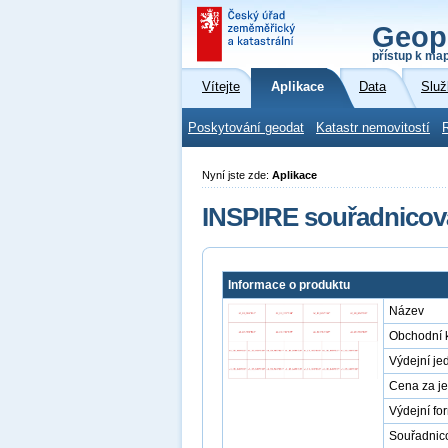
Geop
přístup k ma
Vítejte
Aplikace
Data
Služ
Poskytování geodat
Katastr nemovitostí
Nyní jste zde:
Aplikace
INSPIRE souřadnicov
Informace o produktu
Název
Obchodní 
Výdejní je
Cena za j
Výdejní fo
Souřadnic