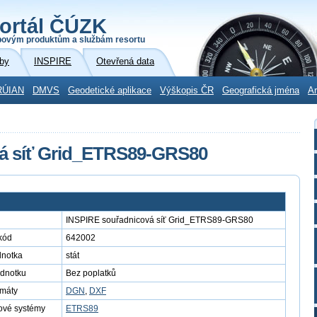
ortál ČÚZK
povým produktům a službám resortu
by
INSPIRE
Otevřená data
RÚIAN
DMVS
Geodetické aplikace
Výškopis ČR
Geografická jména
Ar
á síť Grid_ETRS89-GRS80
INSPIRE souřadnicová síť Grid_ETRS89-GRS80
kód
642002
dnotka
stát
ednotku
Bez poplatků
rmáty
DGN
,
DXF
ové systémy
ETRS89