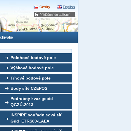
Česky
English
Přihlášení do aplikací
chiválie
Polohové bodové pole
Výškové bodové pole
Tíhové bodové pole
Body sítě CZEPOS
Podrobný kvazigeoid
QGZÚ-2013
INSPIRE souřadnicová síť
Grid_ETRS89-LAEA