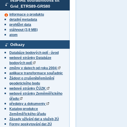
INSPIRE souřadnicová síť
Grid_ETRS89-GRS80
informace o produktu
detailní metadata
prohlížet data
stáhnout (3,9 MB)
atom
Odkazy
Databáze bodových polí - úvod
webové stránky Databáze
bodových polí
změny v datech od roku 2004
aplikace transformace souřadnic
Žádost o zrušení/přemístění
geodetického bodu
webové stránky ČÚZK
webové stránky Zeměměřického
úřadu
předpisy a dokumenty
Katalog produkce
Zeměměřického úřadu
Zásady užívání dat a služeb ZÚ
Formy poskytování dat ZÚ