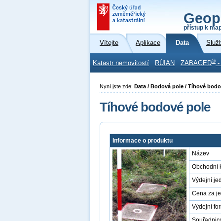
Geop
přístup k ma
Vítejte
Aplikace
Data
Služ
®
Katastr nemovitostí
RÚIAN
ZABAGED
-
Nyní jste zde:
Data / Bodová pole / Tíhové bodo
Tíhové bodové pole
Informace o produktu
Název
Obchodní 
Výdejní je
Cena za j
Výdejní fo
Souřadnic