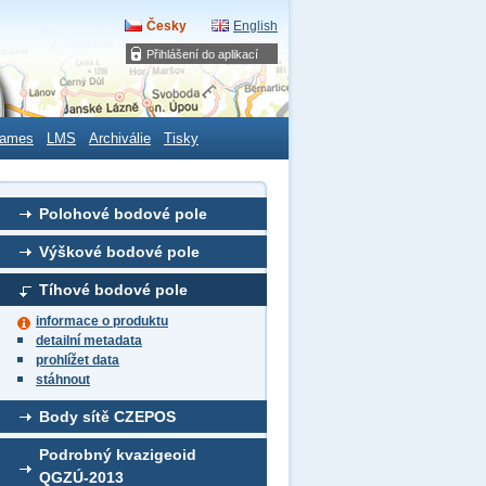
Česky
English
Přihlášení do aplikací
ames
LMS
Archiválie
Tisky
Polohové bodové pole
Výškové bodové pole
Tíhové bodové pole
informace o produktu
detailní metadata
prohlížet data
stáhnout
Body sítě CZEPOS
Podrobný kvazigeoid
QGZÚ-2013