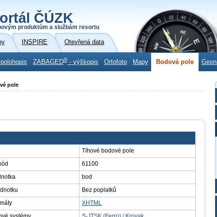
ortál ČÚZK
povým produktům a službám resortu
by
INSPIRE
Otevřená data
®
 polohopis
ZABAGED
- výškopis
Ortofoto
Mapy
Bodová pole
Geon
vé pole
Tíhové bodové pole
kód
61100
dnotka
bod
ednotku
Bez poplatků
rmáty
XHTML
ové systémy
S-JTSK (Ferro) / Krovak