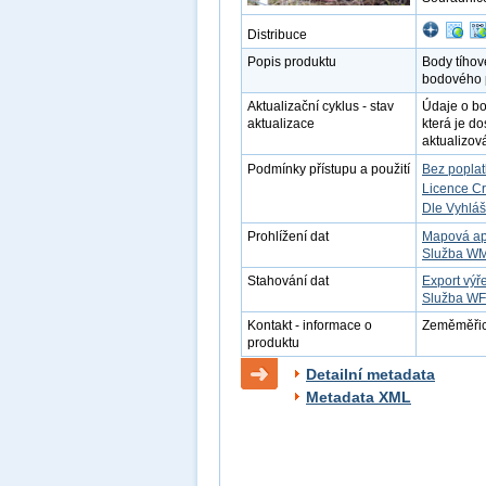
Distribuce
Popis produktu
Body tíhov
bodového p
Aktualizační cyklus - stav
Údaje o b
aktualizace
která je d
aktualizov
Podmínky přístupu a použití
Bez popla
Licence C
Dle Vyhláš
Prohlížení dat
Mapová ap
Služba W
Stahování dat
Export výř
Služba W
Kontakt - informace o
Zeměměřick
produktu
Detailní metadata
Metadata XML