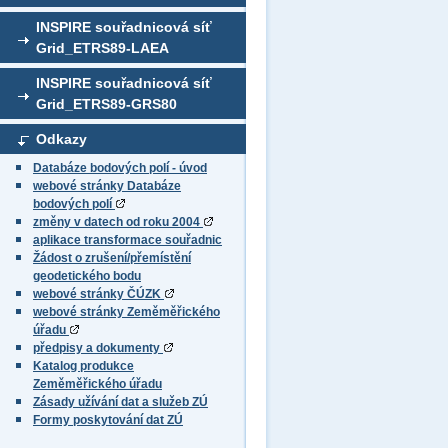
INSPIRE souřadnicová síť
Grid_ETRS89-LAEA
INSPIRE souřadnicová síť
Grid_ETRS89-GRS80
Odkazy
Databáze bodových polí - úvod
webové stránky Databáze
bodových polí
změny v datech od roku 2004
aplikace transformace souřadnic
Žádost o zrušení/přemístění
geodetického bodu
webové stránky ČÚZK
webové stránky Zeměměřického
úřadu
předpisy a dokumenty
Katalog produkce
Zeměměřického úřadu
Zásady užívání dat a služeb ZÚ
Formy poskytování dat ZÚ