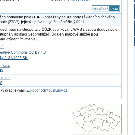
ého bodového pole (TBP) - obsaženy pouze body základního tíhového
ole (ZTBP), jejichž správcem je Zeměměřický úřad.
odech jsou na Geoportálu ČÚZK publikovány WMS službou Bodová pole,
ostupná v aplikaci Geoprohlížeč. Údaje v mapové službě jsou
ány v týdenním intervalu.
tků
reative Commons CC BY 4.0
ky č. 31/1995 Sb.
likace
MS
ezu dat
FS
ý úřad, e-mail:
ZU-obchod@cuzk.gov.cz