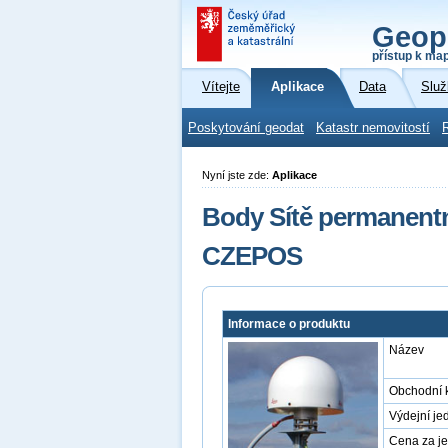
Geop
přístup k ma
Vítejte
Aplikace
Data
Služ
Poskytování geodat
Katastr nemovitostí
Nyní jste zde:
Aplikace
Body Sítě permanentn
CZEPOS
Informace o produktu
Název
Obchodní 
Výdejní je
Cena za j