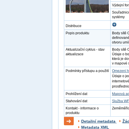
Výdejní fo
Souřadnic
systémy
Distribuce
Popis produktu
Body sítě 
definované
otvoru umí
Aktualizační cyklus - stav
Body sítě
aktualizace
Údaje o b
která je d
v mapové s
Podmínky přístupu a použití
Omezení h
Údaje o je
internetov
prostředni
Prohlížení dat
Mapová ap
Stahování dat
Služba W
Kontakt - informace o
Zeměměřick
produktu
Detailní metadata
Žá
Metadata XML