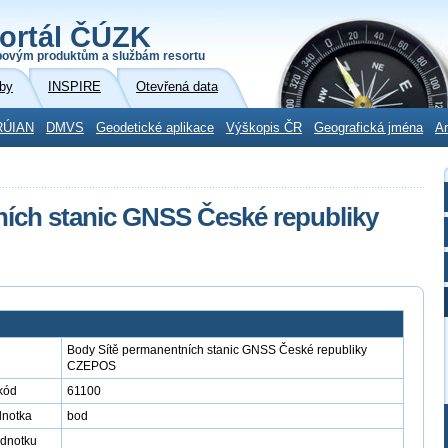
ortál ČÚZK
povým produktům a službám resortu
by
INSPIRE
Otevřená data
RÚIAN
DMVS
Geodetické aplikace
Výškopis ČR
Geografická jména
Ar
ích stanic GNSS České republiky
Body Sítě permanentních stanic GNSS České republiky
CZEPOS
kód
61100
dnotka
bod
ednotku