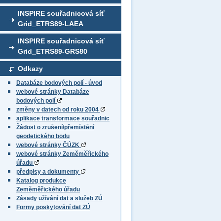
INSPIRE souřadnicová síť
Grid_ETRS89-LAEA
INSPIRE souřadnicová síť
Grid_ETRS89-GRS80
Odkazy
Databáze bodových polí - úvod
webové stránky Databáze
bodových polí
změny v datech od roku 2004
aplikace transformace souřadnic
Žádost o zrušení/přemístění
geodetického bodu
webové stránky ČÚZK
webové stránky Zeměměřického
úřadu
předpisy a dokumenty
Katalog produkce
Zeměměřického úřadu
Zásady užívání dat a služeb ZÚ
Formy poskytování dat ZÚ