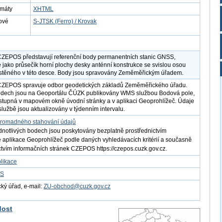
rmáty
XHTML
ové
S-JTSK (Ferro) / Krovak
CZEPOS představují referenční body permanentních stanic GNSS,
 jako průsečík horní plochy desky anténní konstrukce se svislou osou
stěného v této desce. Body jsou spravovány Zeměměřickým úřadem.
 CZEPOS spravuje odbor geodetických základů Zeměměřického úřadu.
odech jsou na Geoportálu ČÚZK publikovány WMS službou Bodová pole,
ostupná v mapovém okně úvodní stránky a v aplikaci Geoprohlížeč. Údaje
lužbě jsou aktualizovány v týdenním intervalu.
romadného stahování údajů
dnotlivých bodech jsou poskytovány bezplatně prostřednictvím
é aplikace Geoprohlížeč podle daných vyhledávacích kritérií a současně
ctvím informačních stránek CZEPOS https://czepos.cuzk.gov.cz.
likace
FS
ý úřad, e-mail:
ZU-obchod@cuzk.gov.cz
dost