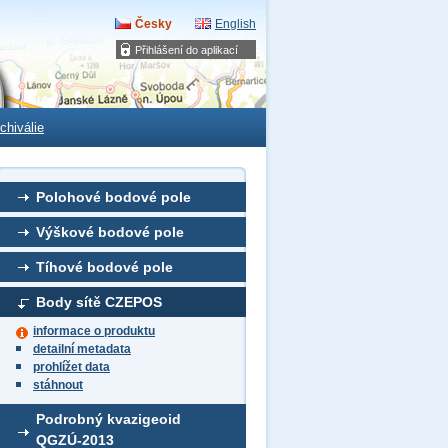
Česky
English
Přihlášení do aplikací
chiválie
Polohové bodové pole
Výškové bodové pole
Tíhové bodové pole
Body sítě CZEPOS
informace o produktu
detailní metadata
prohlížet data
stáhnout
Podrobný kvazigeoid
QGZÚ-2013