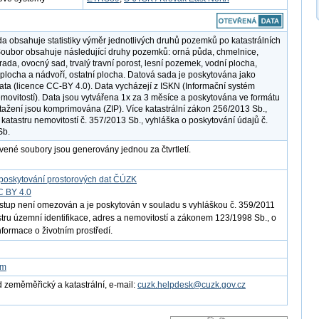
a obsahuje statistiky výměr jednotlivých druhů pozemků po katastrálních
oubor obsahuje následující druhy pozemků: orná půda, chmelnice,
rada, ovocný sad, trvalý travní porost, lesní pozemek, vodní plocha,
plocha a nádvoří, ostatní plocha. Datová sada je poskytována jako
ata (licence CC-BY 4.0). Data vycházejí z ISKN (Informační systém
emovitostí). Data jsou vytvářena 1x za 3 měsíce a poskytována ve formátu
tažení jsou komprimována (ZIP). Více katastrální zákon 256/2013 Sb.,
 katastru nemovitostí č. 357/2013 Sb., vyhláška o poskytování údajů č.
Sb.
vené soubory jsou generovány jednou za čtvrtletí.
poskytování prostorových dat ČÚZK
C BY 4.0
ístup není omezován a je poskytován v souladu s vyhláškou č. 359/2011
istru územní identifikace, adres a nemovitostí a zákonem 123/1998 Sb., o
nformace o životním prostředí.
om
 zeměměřický a katastrální, e-mail:
cuzk.helpdesk@cuzk.gov.cz