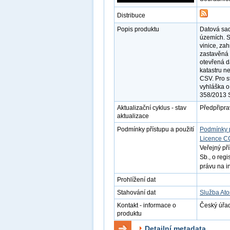
Distribuce
Popis produktu
Datová sad
územích. S
vinice, zah
zastavěná 
otevřená d
katastru n
CSV. Pro s
vyhláška o
358/2013 
Aktualizační cyklus - stav
Předpřipra
aktualizace
Podmínky přístupu a použití
Podmínky 
Licence C
Veřejný př
Sb., o reg
právu na i
Prohlížení dat
Stahování dat
Služba At
Kontakt - informace o
Český úřad
produktu
Detailní metadata