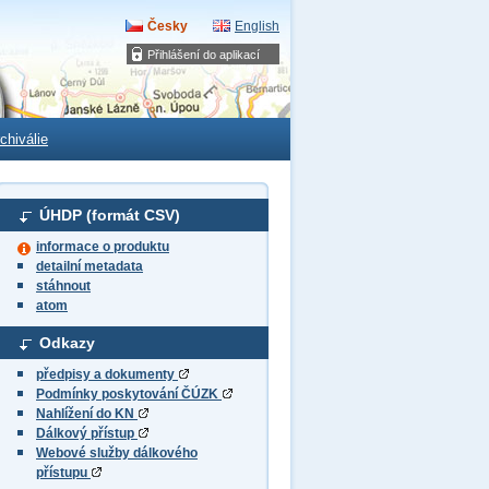
Česky
English
Přihlášení do aplikací
chiválie
ÚHDP (formát CSV)
informace o produktu
detailní metadata
stáhnout
atom
Odkazy
předpisy a dokumenty
Podmínky poskytování ČÚZK
Nahlížení do KN
Dálkový přístup
Webové služby dálkového
přístupu