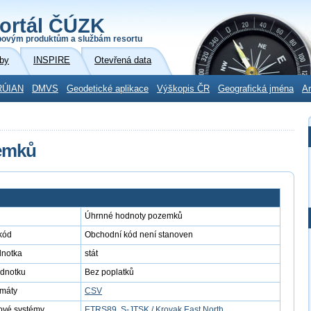
ortál ČÚZK
povým produktům a službám resortu
by
INSPIRE
Otevřená data
RÚIAN
DMVS
Geodetické aplikace
Výškopis ČR
Geografická jména
Ar
emků
Úhrnné hodnoty pozemků
kód
Obchodní kód není stanoven
dnotka
stát
ednotku
Bez poplatků
rmáty
CSV
ové systémy
ETRS89
,
S-JTSK / Krovak East North