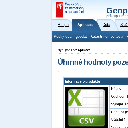
Geop
přístup k ma
Vítejte
Aplikace
Data
Služ
Poskytování geodat
Katastr nemovitostí
Nyní jste zde:
Aplikace
Úhrnné hodnoty poz
Informace o produktu
Název
Obchodní 
Výdejní je
Cena za j
Výdejní fo
Souřadnic