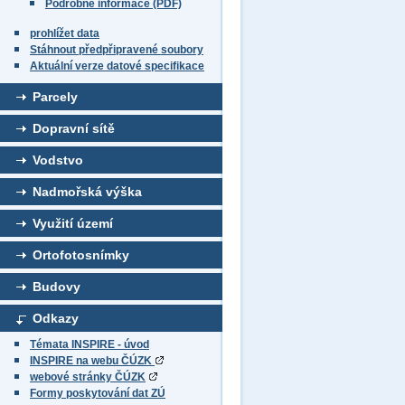
Podrobné informace (PDF)
prohlížet data
Stáhnout předpřipravené soubory
Aktuální verze datové specifikace
Parcely
Dopravní sítě
Vodstvo
Nadmořská výška
Využití území
Ortofotosnímky
Budovy
Odkazy
Témata INSPIRE - úvod
INSPIRE na webu ČÚZK
webové stránky ČÚZK
Formy poskytování dat ZÚ