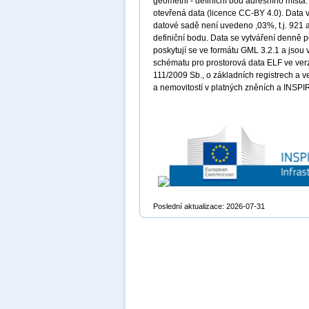
geometrii - definiční bod adresního míst
otevřená data (licence CC-BY 4.0). Data v
datové sadě není uvedeno ,03%, t.j. 921 a
definiční bodu. Data se vytváření denně 
poskytují se ve formátu GML 3.2.1 a jsou 
schématu pro prostorová data ELF ve verz
111/2009 Sb., o základních registrech a v
a nemovitostí v platných zněních a INSPIR
Poslední aktualizace: 2026-07-31