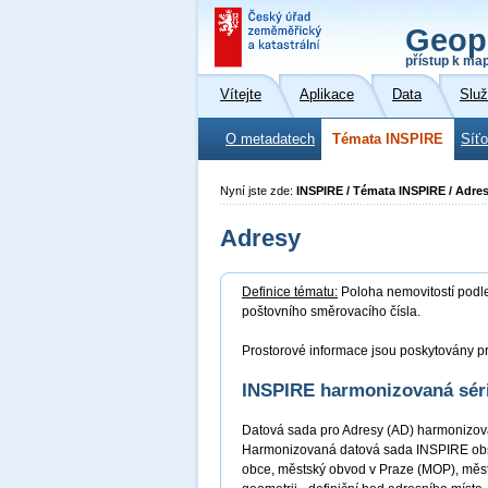
Geop
přístup k ma
Vítejte
Aplikace
Data
Slu
O metadatech
Témata INSPIRE
Síť
Nyní jste zde:
INSPIRE / Témata INSPIRE / Adre
Adresy
Definice tématu:
Poloha nemovitostí podle 
poštovního směrovacího čísla.
Prostorové informace jsou poskytovány pr
INSPIRE harmonizovaná sér
Datová sada pro Adresy (AD) harmonizova
Harmonizovaná datová sada INSPIRE obsahu
obce, městský obvod v Praze (MOP), měst