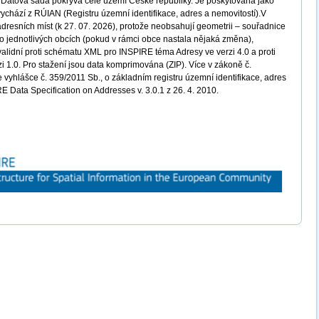
a. Datová sada pokrývá celé území České republiky. Je poskytována jako
ychází z RÚIAN (Registru územní identifikace, adres a nemovitostí).V
dresních míst (k 27. 07. 2026), protože neobsahují geometrii – souřadnice
po jednotlivých obcích (pokud v rámci obce nastala nějaká změna),
validní proti schématu XML pro INSPIRE téma Adresy ve verzi 4.0 a proti
i 1.0. Pro stažení jsou data komprimována (ZIP). Více v zákoně č.
e vyhlášce č. 359/2011 Sb., o základním registru územní identifikace, adres
E Data Specification on Addresses v. 3.0.1 z 26. 4. 2010.