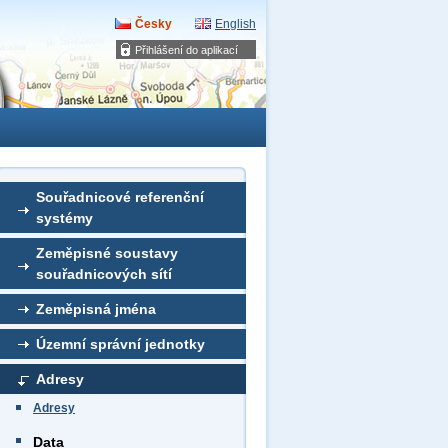
Česky
English
Přihlášení do aplikací
Souřadnicové referenční
systémy
Zeměpisné soustavy
souřadnicových sítí
Zeměpisná jména
Územní správní jednotky
Adresy
Adresy
Data