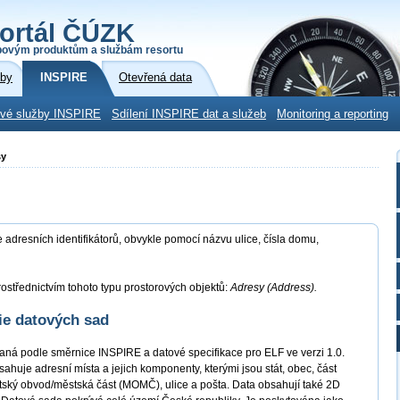
ortál ČÚZK
povým produktům a službám resortu
žby
INSPIRE
Otevřená data
ové služby INSPIRE
Sdílení INSPIRE dat a služeb
Monitoring a reporting
sy
adresních identifikátorů, obvykle pomocí názvu ulice, čísla domu,
ostřednictvím tohoto typu prostorových objektů:
Adresy (Address).
ie datových sad
ná podle směrnice INSPIRE a datové specifikace pro ELF ve verzi 1.0.
je adresní místa a jejich komponenty, kterými jsou stát, obec, část
ský obvod/městská část (MOMČ), ulice a pošta. Data obsahují také 2D