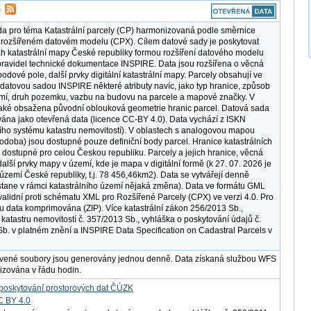
a pro téma Katastrální parcely (CP) harmonizovaná podle směrnice
rozšířeném datovém modelu (CPX). Cílem datové sady je poskytovat
h katastrální mapy České republiky formou rozšíření datového modelu
ravidel technické dokumentace INSPIRE. Data jsou rozšířena o věcná
odové pole, další prvky digitální katastrální mapy. Parcely obsahují ve
 datovou sadou INSPIRE některé atributy navíc, jako typ hranice, způsob
emí, druh pozemku, vazbu na budovu na parcele a mapové značky. V
také obsažena původní oblouková geometrie hranic parcel. Datová sada
vána jako otevřená data (licence CC-BY 4.0). Data vychází z ISKN
ího systému katastru nemovitostí). V oblastech s analogovou mapou
podoba) jsou dostupné pouze definiční body parcel. Hranice katastrálních
 dostupné pro celou Českou republiku. Parcely a jejich hranice, věcná
alší prvky mapy v území, kde je mapa v digitální formě (k 27. 07. 2026 je
území České republiky, t.j. 78 456,46km2). Data se vytvářejí denně
tane v rámci katastrálního území nějaká změna). Data ve formátu GML
 validní proti schématu XML pro Rozšířené Parcely (CPX) ve verzi 4.0. Pro
ou data komprimována (ZIP). Více katastrální zákon 256/2013 Sb.,
 katastru nemovitostí č. 357/2013 Sb., vyhláška o poskytování údajů č.
b. v platném znění a INSPIRE Data Specification on Cadastral Parcels v
avené soubory jsou generovány jednou denně. Data získaná službou WFS
lizována v řádu hodin.
poskytování prostorových dat ČÚZK
C BY 4.0