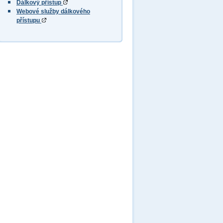
Dálkový přístup
Webové služby dálkového
přístupu