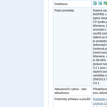
Distribuce
Popis produktu
Datová sad
INSPIRE v 
úplný obsa
CP podle p
břemena, b
srovnání s
využití úz
datech je 
je poskyto
(Informačn
(rastrová 
území jsou
břemena, d
to 99,48% 
(pokud nas
3.2.1 jsou
stažení js
vyhláška o
358/2013 S
3.0.1.
Aktualizační cyklus - stav
Předpřipr
aktualizace
jsou aktua
Podmínky přístupu a použití
Podmínky 
Licence C