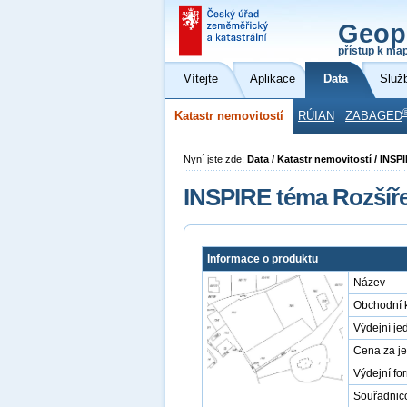
Geop
přístup k ma
Vítejte
Aplikace
Data
Služ
Katastr nemovitostí
RÚIAN
ZABAGED
Nyní jste zde:
Data / Katastr nemovitostí / INSP
INSPIRE téma Rozšíře
Informace o produktu
Název
Obchodní 
Výdejní je
Cena za j
Výdejní fo
Souřadnic