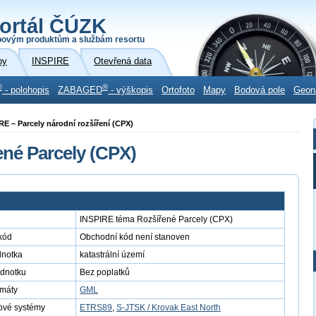
ortál ČÚZK
povým produktům a službám resortu
by
INSPIRE
Otevřená data
®
®
- polohopis
ZABAGED
- výškopis
Ortofoto
Mapy
Bodová pole
Geon
IRE – Parcely národní rozšíření (CPX)
né Parcely (CPX)
INSPIRE téma Rozšířené Parcely (CPX)
kód
Obchodní kód není stanoven
dnotka
katastrální území
ednotku
Bez poplatků
rmáty
GML
ové systémy
ETRS89
,
S-JTSK / Krovak East North