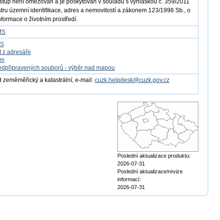
ístup není omezován a je poskytován v souladu s vyhláškou č. 359/2011
istru územní identifikace, adres a nemovitostí a zákonem 123/1998 Sb., o
nformace o životním prostředí.
MS
FS
t z adresáře
om
edpřipravených souborů - výběr nad mapou
 zeměměřický a katastrální, e-mail:
cuzk.helpdesk@cuzk.gov.cz
Poslední aktualizace produktu:
2026-07-31
Poslední aktualizace/revize
informací:
2026-07-31