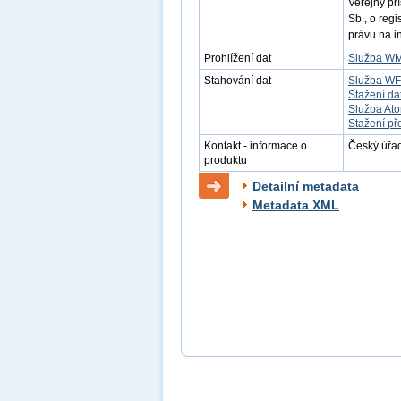
Veřejný př
Sb., o reg
právu na i
Prohlížení dat
Služba W
Stahování dat
Služba W
Stažení da
Služba At
Stažení př
Kontakt - informace o
Český úřad
produktu
Detailní metadata
Metadata XML