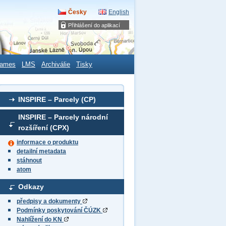
Česky
English
Přihlášení do aplikací
ames
LMS
Archiválie
Tisky
INSPIRE – Parcely (CP)
INSPIRE – Parcely národní
rozšíření (CPX)
informace o produktu
detailní metadata
stáhnout
atom
Odkazy
předpisy a dokumenty
Podmínky poskytování ČÚZK
Nahlížení do KN