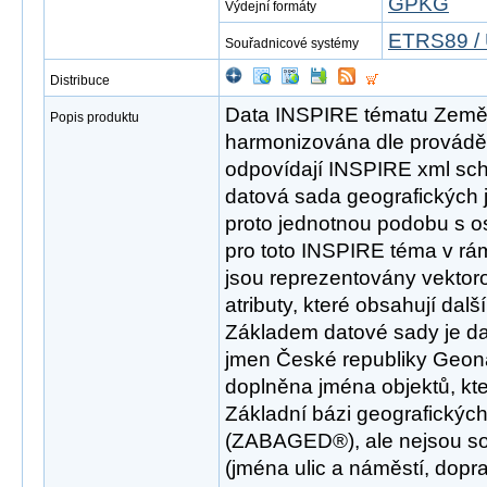
GPKG
Výdejní formáty
ETRS89 / 
Souřadnicové systémy
Distribuce
Data INSPIRE tématu Země
Popis produktu
harmonizována dle provádě
odpovídají INSPIRE xml sch
datová sada geografických
proto jednotnou podobu s os
pro toto INSPIRE téma v rám
jsou reprezentovány vektor
atributy, které obsahují dal
Základem datové sady je d
jmen České republiky Geona
doplněna jména objektů, kt
Základní bázi geografických
(ZABAGED®), ale nejsou s
(jména ulic a náměstí, dopr