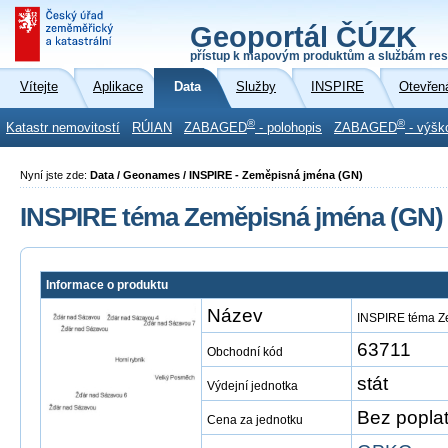
Geoportál ČÚZK
přístup k mapovým produktům a službám res
Vítejte
Aplikace
Data
Služby
INSPIRE
Otevřen
®
®
Katastr nemovitostí
RÚIAN
ZABAGED
- polohopis
ZABAGED
- výšk
Nyní jste zde:
Data / Geonames / INSPIRE - Zeměpisná jména (GN)
INSPIRE téma Zeměpisná jména (GN)
Informace o produktu
Název
INSPIRE téma Z
63711
Obchodní kód
stát
Výdejní jednotka
Bez popla
Cena za jednotku