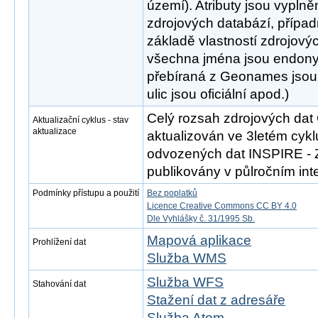
území). Atributy jsou vypln
zdrojových databází, přípa
základě vlastností zdrojový
všechna jména jsou endony
přebíraná z Geonames jsou
ulic jsou oficiální apod.)
Celý rozsah zdrojových da
Aktualizační cyklus - stav
aktualizace
aktualizován ve 3letém cykl
odvozených dat INSPIRE - 
publikovány v půlročním inte
Podmínky přístupu a použití
Bez poplatků
Licence Creative Commons CC BY 4.0
Dle Vyhlášky č. 31/1995 Sb.
Mapová aplikace
Prohlížení dat
Služba WMS
Služba WFS
Stahování dat
Stažení dat z adresáře
Služba Atom