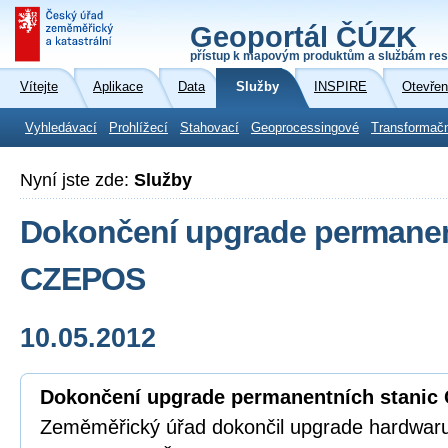
Geoportál ČÚZK
přístup k mapovým produktům a službám res
Vítejte
Aplikace
Data
Služby
INSPIRE
Otevřen
Vyhledávací
Prohlížecí
Stahovací
Geoprocessingové
Transformač
Nyní jste zde:
Služby
Dokončení upgrade permanen
CZEPOS
10.05.2012
Dokončení upgrade permanentních stani
Zeměměřický úřad dokončil upgrade hardwar