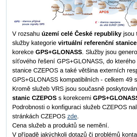
V rozsahu
území celé České republiky
jsou 
služby kategorie
virtuální referenční stanice
korekce
GPS+GLONASS
. Služby jsou gener
síťového řešení GPS+GLONASS, do kterého 
stanice CZEPOS a také většina externích resp
GPS+GLONASS kompatibilních - celkem 49 st
Kromě služeb VRS jsou současně poskytová
stanic CZEPOS
s korekcemi
GPS+GLONAS
Podrobnosti o konfiguraci služeb CZEPOS nal
stránkách CZEPOS
zde
.
Cena služeb a produktů se nemění.
V případě jakýchkoli dotazů či problémů konta