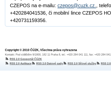
CZEPOS na e-mailu:
czepos@cuzk.cz.
, telef
+420284041536, či mobilní lince CZEPOS HO
+420731159356.
Copyright © 2010 ČÚZK, Všechna práva vyhrazena
Kontakt: Pod sídlištěm 9/1800, 182 11 Praha 8, tel.: +420 284 041 111, fax: +420 284 04
RSS 2.0 Geoportál ČÚZK
RSS 2.0 Aplikace
RSS 2.0 Datové sady
RSS 2.0 Síťové služby
RSS 2.0