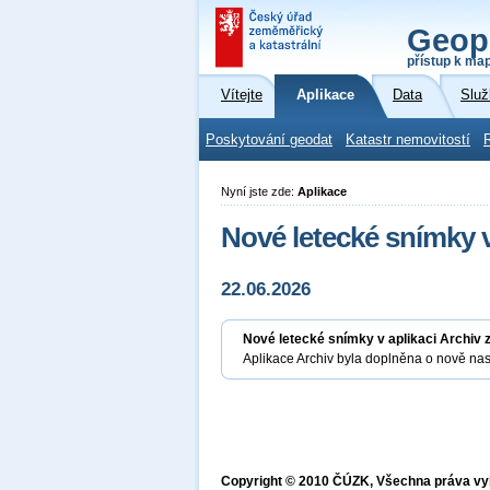
Geop
přístup k ma
Vítejte
Aplikace
Data
Služ
Poskytování geodat
Katastr nemovitostí
Nyní jste zde:
Aplikace
Nové letecké snímky v
22.06.2026
Nové letecké snímky v aplikaci Archiv 
Aplikace Archiv byla doplněna o nově na
Copyright © 2010 ČÚZK, Všechna práva v