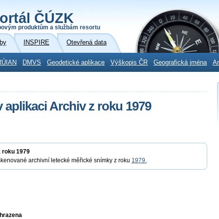
ortál ČÚZK
povým produktům a službám resortu
by
INSPIRE
Otevřená data
RÚIAN
DMVS
Geodetické aplikace
Výškopis ČR
Geografická jména
Ar
 aplikaci Archiv z roku 1979
z roku 1979
skenované archivní letecké měřické snímky z roku
1979.
yhrazena