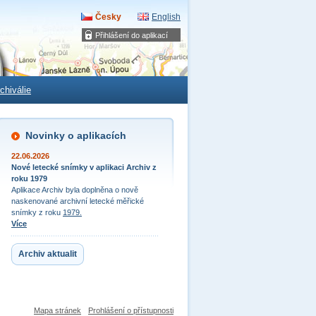
Česky
English
Přihlášení do aplikací
chiválie
Novinky o aplikacích
22.06.2026
Nové letecké snímky v aplikaci Archiv z
roku 1979
Aplikace Archiv byla doplněna o nově
naskenované archivní letecké měřické
snímky z roku
1979.
Více
Archiv aktualit
Mapa stránek
Prohlášení o přístupnosti