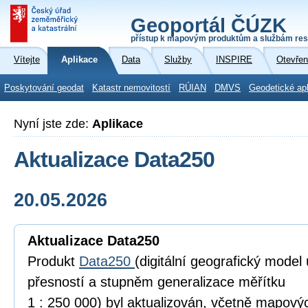
Geoportál ČÚZK
přístup k mapovým produktům a službám res
Vítejte
Aplikace
Data
Služby
INSPIRE
Otevřen
Poskytování geodat
Katastr nemovitostí
RÚIAN
DMVS
Geodetické ap
Nyní jste zde:
Aplikace
Aktualizace Data250
20.05.2026
Aktualizace Data250
Produkt
Data250
(digitální geografický model
přesností a stupněm generalizace měřítku
1 : 250 000) byl aktualizován, včetně mapov