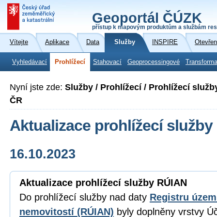
Geoportál ČÚZK
přístup k mapovým produktům a službám res
Vítejte
Aplikace
Data
Služby
INSPIRE
Otevřen
Vyhledávací
Prohlížecí
Stahovací
Geoprocessingové
Transforma
Nyní jste zde:
Služby / Prohlížecí / Prohlížecí slu
ČR
Aktualizace prohlížecí služb
16.10.2023
Aktualizace prohlížecí služby RÚIAN
Do prohlížecí služby nad daty
Registru územn
nemovitostí (RÚIAN)
byly doplněny vrstvy Ú