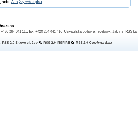
, nebo
Analýzy výškopisu
.
yhrazena
.: +420 284 041 111, fax: +420 284 041 416,
Uživatelská podpora
,
facebook
,
Jak číst RSS ka
RSS 2.0 Síťové služby
RSS 2.0 INSPIRE
RSS 2.0 Otevřená data