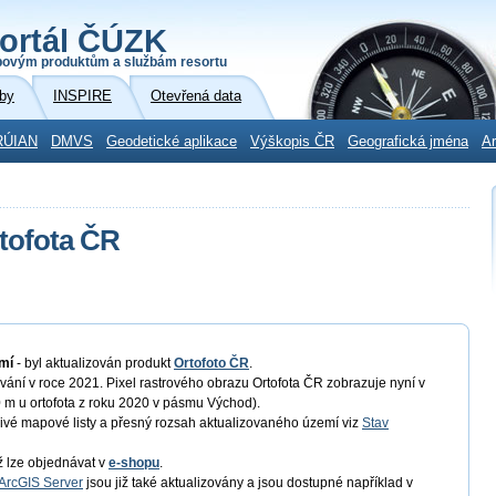
ortál ČÚZK
povým produktům a službám resortu
by
INSPIRE
Otevřená data
RÚIAN
DMVS
Geodetické aplikace
Výškopis ČR
Geografická jména
Ar
rtofota ČR
mí
- byl aktualizován produkt
Ortofoto ČR
.
ání v roce 2021. Pixel rastrového obrazu Ortofota ČR zobrazuje nyní v
 m u ortofota z roku 2020 v pásmu Východ).
ivé mapové listy a přesný rozsah aktualizovaného území viz
Stav
ž lze objednávat v
e-shopu
.
ArcGIS Server
jsou již také aktualizovány a jsou dostupné například v