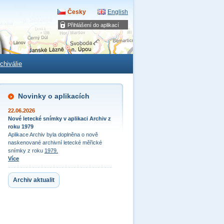
Česky
English
Přihlášení do aplikací
chiválie
Novinky o aplikacích
22.06.2026
Nové letecké snímky v aplikaci Archiv z
roku 1979
Aplikace Archiv byla doplněna o nově
naskenované archivní letecké měřické
snímky z roku
1979.
Více
Archiv aktualit