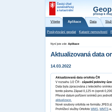
Geop
přístup k ma
Vítejte
Aplikace
Data
Služ
Poskytování geodat
Katastr nemovitostí
Nyní jste zde:
Aplikace
Aktualizovaná data o
14.03.2022
Aktualizovaná data ortofota ČR
V rozsahu 1/2 ČR -
západní poloviny úze
Data byla zpracována z leteckého snímkov
tomto pásmu Západ 0,125 m (oproti 0,200
Přesné datum pořízení snímků pro jednotl
aktualizace.
Nové soubory ortofota ve formátu JPEG ji
Prohlížecí služby Ortofoto
WMS
,
WMTS
a