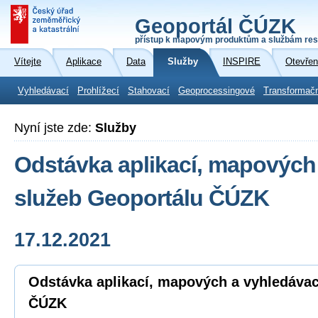
Geoportál ČÚZK
přístup k mapovým produktům a službám res
Vítejte
Aplikace
Data
Služby
INSPIRE
Otevřen
Vyhledávací
Prohlížecí
Stahovací
Geoprocessingové
Transformač
Nyní jste zde:
Služby
Odstávka aplikací, mapových
služeb Geoportálu ČÚZK
17.12.2021
Odstávka aplikací, mapových a vyhledávac
ČÚZK