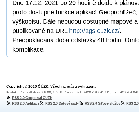
Dne 17.12. 2021 po 20 hodině dojde k pláno
proto dostupné funkce aplikací Geoprohlížeč, 
výškopisu. Dále nebudou dostupné mapové a 
publikované na URL
http://ags.cuzk.cz/
.
Předpokládaná doba odstávky 48 hodin. Oml
komplikace.
Copyright © 2010 ČÚZK, Všechna práva vyhrazena
Kontakt: Pod sídlištěm 9/1800, 182 11 Praha 8, tel.: +420 284 041 111, fax: +420 284 04
RSS 2.0 Geoportál ČÚZK
RSS 2.0 Aplikace
RSS 2.0 Datové sady
RSS 2.0 Síťové služby
RSS 2.0