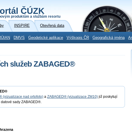
ortál ČÚZK
povým produktům a službám resortu
by
INSPIRE
Otevřená data
RÚIAN
DMVS
Geodetické aplikace
Výškopis ČR
Geografická jména
Ar
ecích služeb ZABAGED®
GED®
vizualizace nad ortofoto)
a
ZABAGED® (vizualizace ZM10)
již poskytují
ci datové sady ZABAGED®.
yhrazena