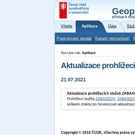
Geop
přístup k ma
Vítejte
Aplikace
Data
Služ
Poskytování geodat
Katastr nemovitostí
Nyní jste zde:
Aplikace
Aktualizace prohlíž
21.07.2021
Aktualizace prohlížecích služeb ZABA
Prohlížecí služby
ZABAGED®
,
ZABAGED® (
veškeré změny po červencové aktualiza
Copyright © 2010 ČÚZK, Všechna práva v