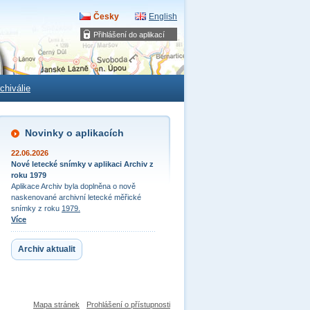
Česky
English
Přihlášení do aplikací
chiválie
Novinky o aplikacích
22.06.2026
Nové letecké snímky v aplikaci Archiv z
roku 1979
Aplikace Archiv byla doplněna o nově
naskenované archivní letecké měřické
snímky z roku
1979.
Více
Archiv aktualit
Mapa stránek
Prohlášení o přístupnosti